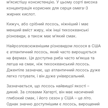
м’ясистішу консистенцію. У цьому сорті висока
концентрація корисних для серця омега-3
жирних кислот.
Кижуч, або срібний лосось, ніжніший і має
менший вміст жиру, ніж інші тихоокеанські
різновиди, а також має м’який смак.
Найрозповсюженішим різновидом лосося в США
є атлантичний лосось, який часто вирощується
на фермах. Ця доступна риба часто м’якша та
легша на смак, ніж тихоокеанський лосось.
Джентіле зазначає, що атлантичний лосось дуже
легко готувати, і він дуже універсальний.
Зазначається, що лосось найвищої якості –
дикий. За словами Хагерті, він має насичений
глибокий смак, і його сезон у США – це літо.
Однак значно доступнішим є лосось, вирощений