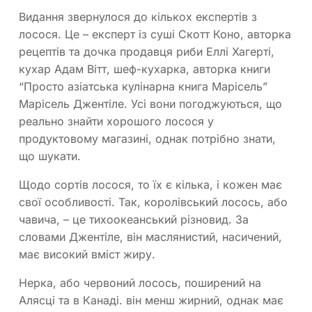
Видання звернулося до кількох експертів з
лосося. Це – експерт із суші Скотт Коно, авторка
рецептів та дочка продавця риби Еллі Хагерті,
кухар Адам Вітт, шеф-кухарка, авторка книги
“Просто азіатська кулінарна книга Марісель”
Марісель Джентіле. Усі вони погоджуються, що
реально знайти хорошого лосося у
продуктовому магазині, однак потрібно знати,
що шукати.
Щодо сортів лосося, то їх є кілька, і кожен має
свої особливості. Так, королівський лосось, або
чавича, – це тихоокеанський різновид. За
словами Джентіле, він маслянистий, насичений,
має високий вміст жиру.
Нерка, або червоний лосось, поширений на
Алясці та в Канаді. він менш жирний, однак має