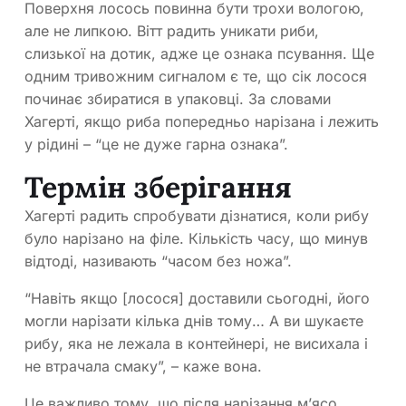
Поверхня лосось повинна бути трохи вологою,
але не липкою. Вітт радить уникати риби,
слизької на дотик, адже це ознака псування. Ще
одним тривожним сигналом є те, що сік лосося
починає збиратися в упаковці. За словами
Хагерті, якщо риба попередньо нарізана і лежить
у рідині – “це не дуже гарна ознака”.
Термін зберігання
Хагерті радить спробувати дізнатися, коли рибу
було нарізано на філе. Кількість часу, що минув
відтоді, називають “часом без ножа”.
“Навіть якщо [лосося] доставили сьогодні, його
могли нарізати кілька днів тому… А ви шукаєте
рибу, яка не лежала в контейнері, не висихала і
не втрачала смаку”, – каже вона.
Це важливо тому, що після нарізання м’ясо