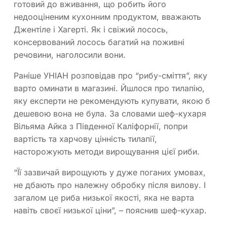
готовий до вживання, що робить його
недооціненим кухонним продуктом, вважають
Джентіле і Хагерті. Як і свіжий лосось,
консервований лосось багатий на поживні
речовини, наголосили вони.
Раніше УНІАН розповідав про “рибу-сміття”, яку
варто оминати в магазині. Йшлося про тилапію,
яку експерти не рекомендують купувати, якою б
дешевою вона не була. За словами шеф-кухаря
Вільяма Айка з Південної Каліфорнії, попри
вартість та харчову цінність тилапії,
насторожують методи вирощування цієї риби.
“Її зазвичай вирощують у дуже поганих умовах,
не дбають про належну обробку після вилову. І
загалом це риба низької якості, яка не варта
навіть своєї низької ціни”, – пояснив шеф-кухар.