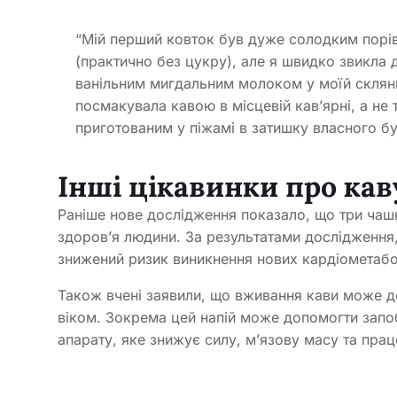
“Мій перший ковток був дуже солодким порівн
(практично без цукру), але я швидко звикла 
ванільним мигдальним молоком у моїй склянці
посмакувала кавою в місцевій кав’ярні, а не 
приготованим у піжамі в затишку власного бу
Інші цікавинки про кав
Раніше нове дослідження показало, що три чаш
здоров’я людини. За результатами дослідження,
знижений ризик виникнення нових кардіометаб
Також вчені заявили, що вживання кави може д
віком. Зокрема цей напій може допомогти запо
апарату, яке знижує силу, м’язову масу та праце