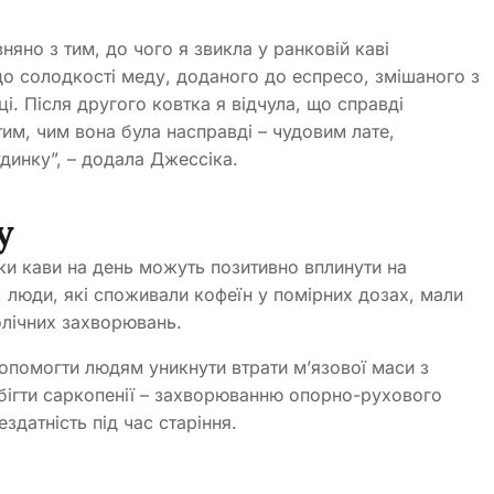
яно з тим, до чого я звикла у ранковій каві
до солодкості меду, доданого до еспресо, змішаного з
. Після другого ковтка я відчула, що справді
тим, чим вона була насправді – чудовим лате,
динку”, – додала Джессіка.
у
ки кави на день можуть позитивно вплинути на
 люди, які споживали кофеїн у помірних дозах, мали
олічних захворювань.
опомогти людям уникнути втрати м’язової маси з
бігти саркопенії – захворюванню опорно-рухового
здатність під час старіння.