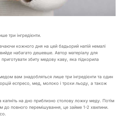
ше три інгредієнти.
рачаючи кожного дня на цей бадьорий напій немалі
 вийде набагато дешевше. Автор матеріалу для
 приготувати збиту медову каву, яка підкорила
 медом вам знадобляться лише три інгредієнти та один
порцій еспресо, мед, молоко і трохи льоду, а також
та капніть на дно приблизно столову ложку меду. Потім
ом до повного перемішування, це займе 1-2 хвилини.
есо.