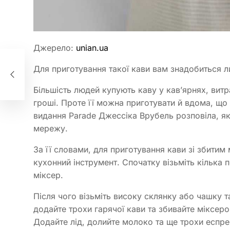
Джерело:
unian.ua
Для приготування такої кави вам знадобиться ли
му
Більшість людей купують каву у кав’ярнях, вит
гроші. Проте її можна приготувати й вдома, що
видання Parade Джессіка Врубель розповіла, як
мережу.
За її словами, для приготування кави зі збитим
кухонний інструмент. Спочатку візьміть кілька 
міксер.
Після чого візьміть високу склянку або чашку 
додайте трохи гарячої кави та збивайте міксер
Додайте лід, долийте молоко та ще трохи еспр