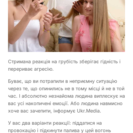
Стримана реакція на грубість зберігає гідність і
перериває агресію.
Буває, що ви потрапили в неприємну ситуацію
через те, що опинились не в тому місці й не в той
час. І абсолютно незнайома людина виплескує на
вас усі накопичені емоції. Або людина навмисно
хоче вас зачепити, інформує Ukr.Media.
У вас два варіанти реакції: піддатися на
провокацію і підкинути палива у цей вогонь