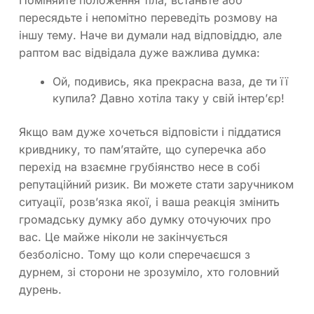
Поміняйте положення тіла, встаньте або
пересядьте і непомітно переведіть розмову на
іншу тему. Наче ви думали над відповіддю, але
раптом вас відвідала дуже важлива думка:
Ой, подивись, яка прекрасна ваза, де ти її
купила? Давно хотіла таку у свій інтер’єр!
Якщо вам дуже хочеться відповісти і піддатися
кривднику, то пам’ятайте, що суперечка або
перехід на взаємне грубіянство несе в собі
репутаційний ризик. Ви можете стати заручником
ситуації, розв’язка якої, і ваша реакція змінить
громадську думку або думку оточуючих про
вас. Це майже ніколи не закінчується
безболісно. Тому що коли сперечаєшся з
дурнем, зі сторони не зрозуміло, хто головний
дурень.