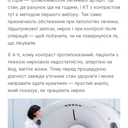
стан, де рахунок іде на години, і КТ з контрастом
тут є методом першого вибору. Так само
призначають обстеження при патологіях печінки,
підшлункової залози, нирок і при контролі після
операцій — щоб побачити, чи не повернулося те,
що лікували.
Є й ті, кому контраст протипоказаний: пацієнти з
тяжкою нирковою недостатністю, алергією на
йод, вагітні жінки. Тому перед процедурою
діагност завжди уточнює стан здоров’я і може
направити здати креатинін — простий аналіз,
який показує, як працюють нирки.