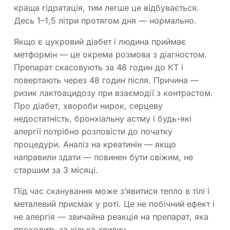
краща гідратація, тим легше це відбувається.
Десь 1–1,5 літри протягом дня — нормально.
Якщо є цукровий діабет і людина приймає
метформін — це окрема розмова з діагностом.
Препарат скасовують за 48 годин до КТ і
повертають через 48 годин після. Причина —
ризик лактоацидозу при взаємодії з контрастом.
Про діабет, хвороби нирок, серцеву
недостатність, бронхіальну астму і будь-які
алергії потрібно розповісти до початку
процедури. Аналіз на креатинін — якщо
направили здати — повинен бути свіжим, не
старшим за 3 місяці.
Під час сканування може з’явитися тепло в тілі і
металевий присмак у роті. Це не побічний ефект і
не алергія — звичайна реакція на препарат, яка
проходить за кілька хвилин.