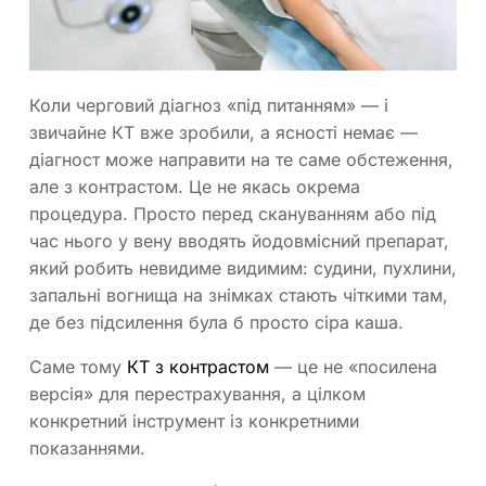
Коли черговий діагноз «під питанням» — і
звичайне КТ вже зробили, а ясності немає —
діагност може направити на те саме обстеження,
але з контрастом. Це не якась окрема
процедура. Просто перед скануванням або під
час нього у вену вводять йодовмісний препарат,
який робить невидиме видимим: судини, пухлини,
запальні вогнища на знімках стають чіткими там,
де без підсилення була б просто сіра каша.
Саме тому
КТ з контрастом
— це не «посилена
версія» для перестрахування, а цілком
конкретний інструмент із конкретними
показаннями.