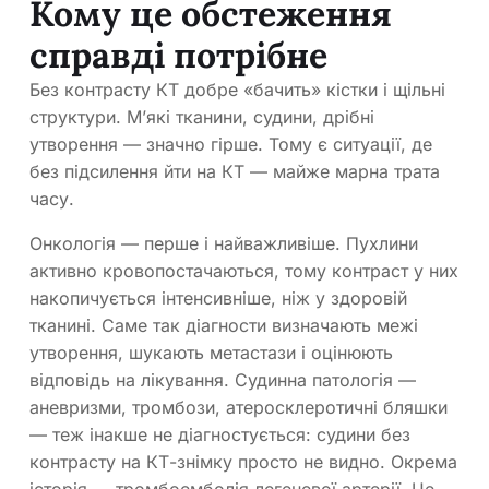
Кому це обстеження
справді потрібне
Без контрасту КТ добре «бачить» кістки і щільні
структури. М’які тканини, судини, дрібні
утворення — значно гірше. Тому є ситуації, де
без підсилення йти на КТ — майже марна трата
часу.
Онкологія — перше і найважливіше. Пухлини
активно кровопостачаються, тому контраст у них
накопичується інтенсивніше, ніж у здоровій
тканині. Саме так діагности визначають межі
утворення, шукають метастази і оцінюють
відповідь на лікування. Судинна патологія —
аневризми, тромбози, атеросклеротичні бляшки
— теж інакше не діагностується: судини без
контрасту на КТ-знімку просто не видно. Окрема
історія — тромбоемболія легеневої артерії. Це