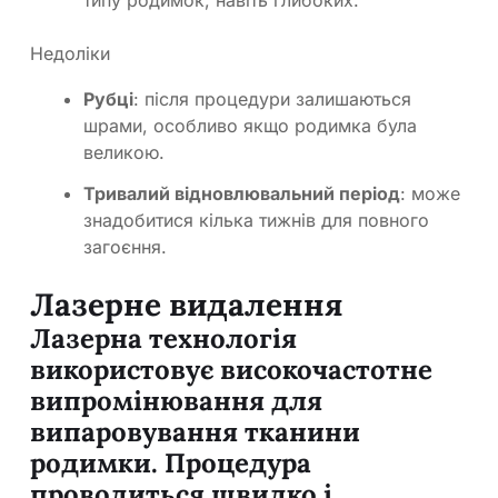
типу родимок, навіть глибоких.
Недоліки
Рубці
: після процедури залишаються
шрами, особливо якщо родимка була
великою.
Тривалий відновлювальний період
: може
знадобитися кілька тижнів для повного
загоєння.
Лазерне видалення
Лазерна технологія
використовує високочастотне
випромінювання для
випаровування тканини
родимки. Процедура
проводиться швидко і