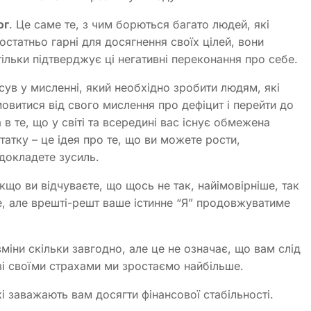
ог
. Це саме те, з чим борються багато людей, які
достатньо гарні для досягнення своїх цілей, вони
тільки підтверджує ці негативні переконання про себе.
сув у мисленні, який необхідно зробити людям, які
мовитися від свого мислення про дефіцит і перейти до
в те, що у світі та всередині вас існує обмежена
татку – це ідея про те, що ви можете рости,
докладете зусиль.
Якщо ви відчуваєте, що щось не так, найімовірніше, так
е, але врешті-решт ваше істинне “Я” продовжуватиме
зміни скільки завгодно, але це не означає, що вам слід
 зі своїми страхами ми зростаємо найбільше.
і заважають вам досягти фінансової стабільності.