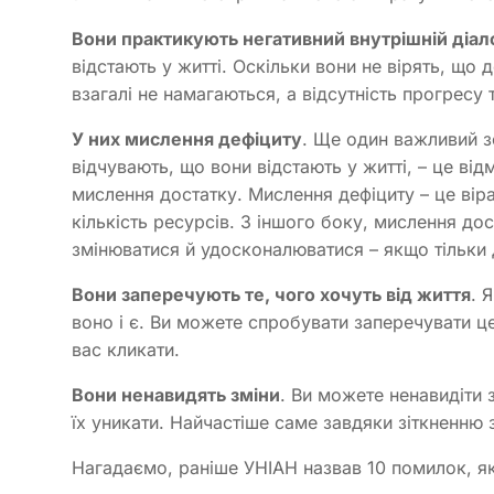
Вони практикують негативний внутрішній діал
відстають у житті. Оскільки вони не вірять, що 
взагалі не намагаються, а відсутність прогресу 
У них мислення дефіциту
. Ще один важливий з
відчувають, що вони відстають у житті, – це від
мислення достатку. Мислення дефіциту – це віра 
кількість ресурсів. З іншого боку, мислення дос
змінюватися й удосконалюватися – якщо тільки 
Вони заперечують те, чого хочуть від життя
. 
воно і є. Ви можете спробувати заперечувати ц
вас кликати.
Вони ненавидять зміни
. Ви можете ненавидіти 
їх уникати. Найчастіше саме завдяки зіткненню
Нагадаємо, раніше УНІАН назвав 10 помилок, як