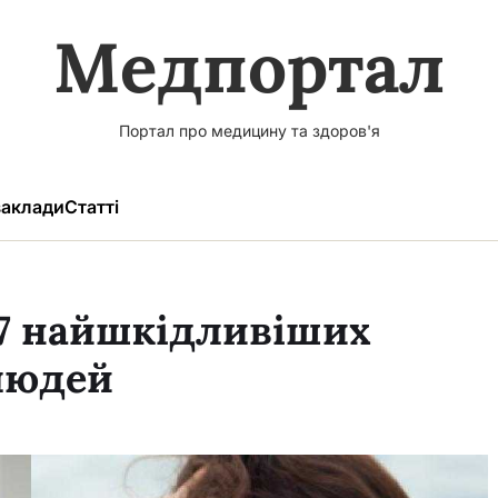
Медпортал
Портал про медицину та здоров'я
аклади
Статті
 7 найшкідливіших
людей