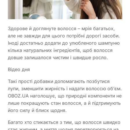
Здорове й доглянуте волосся – мрія багатьох,
але не завжди для цього потрібні дорогі засоби.
Іноді достатньо додати до улюбленого шампуню
кілька натуральних інгредієнтів, щоб волосся
довше залишалося чистим і швидше росло.
Відео дня
Такі прості добавки допомагають позбутися
лупи, зменшити жирність і надати волоссю об’єм.
OBOZ.UA наголошує, що природні компоненти не
лише покращують стан волосся, а й підтримують
його силу й блиск щодня.
Багато хто стикається з тим, що волосся швидко
стає жирним, а миття щодня перетворюється на