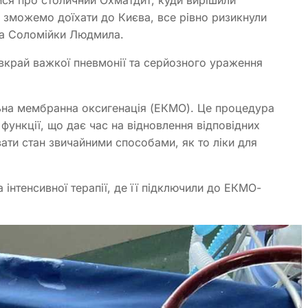
и зможемо доїхати до Києва, все рівно ризикнули
ма Соломійки Людмила.
вкрай важкої пневмонії та серйозного ураження
на мембранна оксигенація (ЕКМО). Це процедура
функції, що дає час на відновлення відповідних
вати стан звичайними способами, як то ліки для
а інтенсивної терапії, де її підключили до ЕКМО-