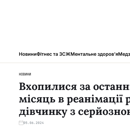
Новини
Фітнес та ЗСЖ
Ментальне здоров’я
Медз
НОВИНИ
Вхопилися за останн
місяць в реанімації
дівчинку з серйозн
05.06.2024