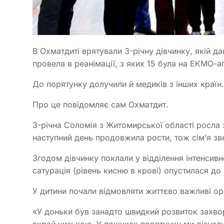
В Охматдиті врятували 3-річну дівчинку, якій д
провела в реанімації, з яких 15 була на ЕКМО-ап
До порятунку долучили й медиків з інших країн.
Про це повідомляє сам Охматдит.
3-річна Соломія з Житомирської області росла з
наступний день продовжила рости, тож сім’я зв
Згодом дівчинку поклали у відділення інтенсивно
сатурація (рівень кисню в крові) опустилася д
У дитини почали відмовляти життєво важливі орг
«У доньки був занадто швидкий розвиток захвор
вкрай низькою. У пошуках порятунку ми дізнал