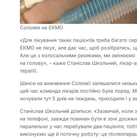
Соломія на ЕКМО
«Для лікування таких пацієнтів треба багато се
ЕКМО не лікує, але дає час, щоб розібратись, щ
Але це з колосальними ризиками, ми змінюємо н
на голову», – каже Станіслав Школьний, лікар-ан
терапії.
Шанси на виживання Соломії залишалися низьки
цей час команда лікарів постійно була поряд. М
ночували тут 5 днів на тиждень, приходили і у вих
Станіслав Школьний ділиться: «Зазвичай, коли з
на телефоні, завжди повинен бути в зоні досяжно
паралельно у нас перебували два пацієнти, тоб
виконуємо ще й поточну роботу: це післяопераці