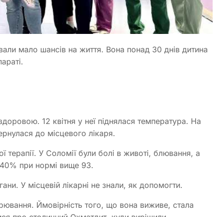
авали мало шансів на життя. Вона понад 30 днів дитина
араті.
доровою. 12 квітня у неї піднялася температура. На
ернулася до місцевого лікаря.
ї терапії. У Соломії були болі в животі, блювання, а
о 40% при нормі вище 93.
ани. У місцевій лікарні не знали, як допомогти.
ювання. Ймовірність того, що вона виживе, стала
ися про столичний Охматдит, куди вирішили