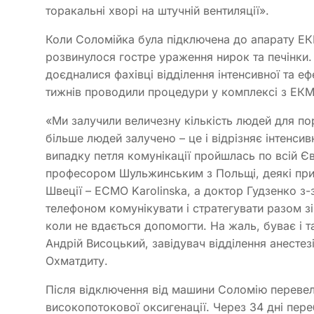
торакальні хворі на штучній вентиляції».
Коли Соломійка була підключена до апарату ЕКМ
розвинулося гостре ураження нирок та печінки.
доєдналися фахівці відділення інтенсивної та еф
тижнів проводили процедури у комплексі з ЕКМ
«Ми залучили величезну кількість людей для по
більше людей залучено – це і відрізняє інтенсив
випадку петля комунікації пройшлась по всій Єв
професором Шульжинським з Польщі, деякі приве
Швеції – ECMO Karolinska, а доктор Гудзенко з-з
телефоном комунікувати і стратегувати разом з
коли не вдається допомогти. На жаль, буває і т
Андрій Висоцький, завідувач відділення анестезі
Охматдиту.
Після відключення від машини Соломію перевел
високопотокової оксигенації. Через 34 дні переб