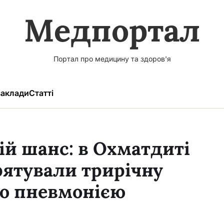
Медпортал
Портал про медицину та здоров'я
аклади
Статті
ій шанс: в Охматдиті
 рятували трирічну
ою пневмонією