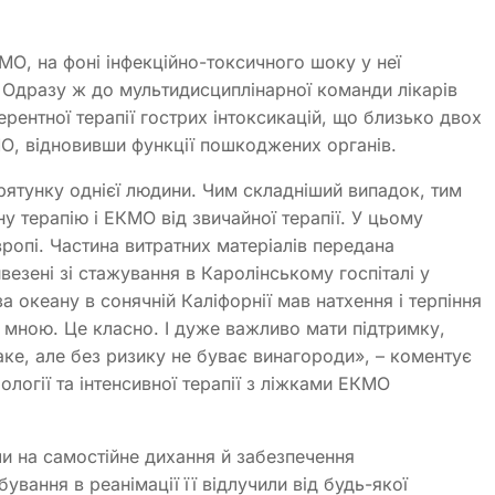
О, на фоні інфекційно-токсичного шоку у неї
 Одразу ж до мультидисциплінарної команди лікарів
ерентної терапії гострих інтоксикацій, що близько двох
О, відновивши функції пошкоджених органів.
рятунку однієї людини. Чим складніший випадок, тим
ну терапію і ЕКМО від звичайної терапії. У цьому
ропі. Частина витратних матеріалів передана
зені зі стажування в Каролінському госпіталі у
а океану в сонячній Каліфорнії мав натхення і терпіння
і мною. Це класно. І дуже важливо мати підтримку,
аке, але без ризику не буває винагороди», – коментує
ології та інтенсивної терапії з ліжками ЕКМО
и на самостійне дихання й забезпечення
ування в реанімації її відлучили від будь-якої