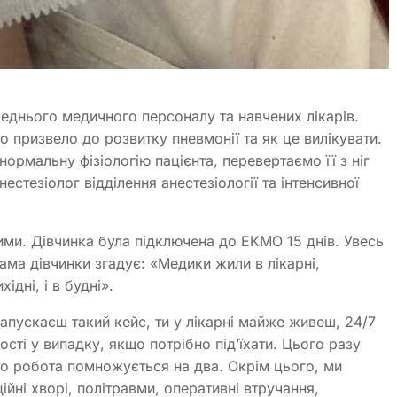
реднього медичного персоналу та навчених лікарів.
о призвело до розвитку пневмонії та як це вилікувати.
ормальну фізіологію пацієнта, перевертаємо її з ніг
естезіолог відділення анестезіології та інтенсивної
ми. Дівчинка була підключена до ЕКМО 15 днів. Увесь
ама дівчинки згадує: «Медики жили в лікарні,
ідні, і в будні».
апускаєш такий кейс, ти у лікарні майже живеш, 24/7
сті у випадку, якщо потрібно під’їхати. Цього разу
то робота помножується на два. Окрім цього, ми
йні хворі, політравми, оперативні втручання,