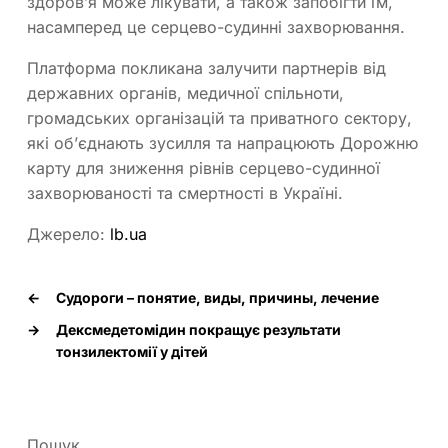
здоров’я може лікувати, а також запобігти їм,
насамперед це серцево-судинні захворювання.
Платформа покликана залучити партнерів від
державних органів, медичної спільноти,
громадських організацій та приватного сектору,
які об’єднають зусилля та напрацюють Дорожню
карту для зниження рівнів серцево-судинної
захворюваності та смертності в Україні.
Джерело:
lb.ua
←
Судороги – понятие, виды, причины, лечение
→
Дексмедетомідин покращує результати
тонзилектомії у дітей
Пошук