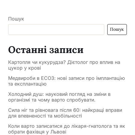
Пошук
Пошук
Останні записи
Картопля чи кукурудза? Дієтолог про вплив на
цукор у крові
Медвироби в ЕСОЗ: нові записи про імплантацію
та експлантацію
Холодний душ: науковий погляд на зміни в
організмі та чому варто спробувати.
Сила ніг та рівновага після 60: найкращі вправи
для впевненості та мобільності
Коли варто записатися до лікаря-гнатолога та як
обрати фахівця у Львові