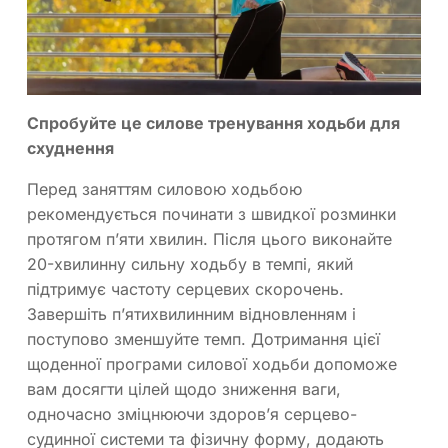
Спробуйте це силове тренування ходьби для
схуднення
Перед заняттям силовою ходьбою
рекомендується починати з швидкої розминки
протягом п’яти хвилин. Після цього виконайте
20-хвилинну сильну ходьбу в темпі, який
підтримує частоту серцевих скорочень.
Завершіть п’ятихвилинним відновленням і
поступово зменшуйте темп. Дотримання цієї
щоденної програми силової ходьби допоможе
вам досягти цілей щодо зниження ваги,
одночасно зміцнюючи здоров’я серцево-
судинної системи та фізичну форму, додають