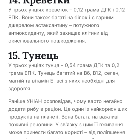
У трьох унціях креветок – 0,12 грама ДГК і 0,12
ЕПК. Вони також багаті на білок і є гарним
джерелом астаксантину – потужного
антиоксиданту, який захищає клітини від
окислювального пошкодження.
15. Тунець
У трьох унціях тунця – 0,54 грама ДГК та 0,2
грама ЕПК. Тунець багатий на B6, B12, селен,
магній та вітамін E, всі з яких необхідні для
здоров’я.
Раніше УНІАН розповідав, чому варто негайно
додати рибу в раціон. Це один із найкорисніших
продуктів на планеті. Вона багата на важливі
поживні речовини. У зв’язку з цим її вживання
може принести багато користі – від поліпшення