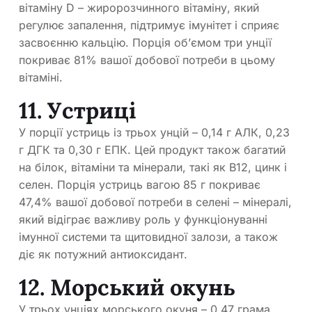
вітаміну D – жиророзчинного вітаміну, який
регулює запалення, підтримує імунітет і сприяє
засвоєнню кальцію. Порція об’ємом три унції
покриває 81% вашої добової потреби в цьому
вітаміні.
11. Устриці
У порції устриць із трьох унцій – 0,14 г АЛК, 0,23
г ДГК та 0,30 г ЕПК. Цей продукт також багатий
на білок, вітаміни та мінерали, такі як B12, цинк і
селен. Порція устриць вагою 85 г покриває
47,4% вашої добової потреби в селені – мінералі,
який відіграє важливу роль у функціонуванні
імунної системи та щитовидної залози, а також
діє як потужний антиоксидант.
12. Морський окунь
У трьох унціях морського окуня – 0,47 грама