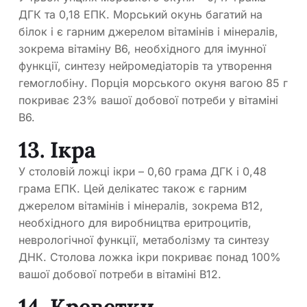
ДГК та 0,18 ЕПК. Морський окунь багатий на
білок і є гарним джерелом вітамінів і мінералів,
зокрема вітаміну B6, необхідного для імунної
функції, синтезу нейромедіаторів та утворення
гемоглобіну. Порція морського окуня вагою 85 г
покриває 23% вашої добової потреби у вітаміні
B6.
13. Ікра
У столовій ложці ікри – 0,60 грама ДГК і 0,48
грама ЕПК. Цей делікатес також є гарним
джерелом вітамінів і мінералів, зокрема B12,
необхідного для виробництва еритроцитів,
неврологічної функції, метаболізму та синтезу
ДНК. Столова ложка ікри покриває понад 100%
вашої добової потреби в вітаміні B12.
14. Креветки