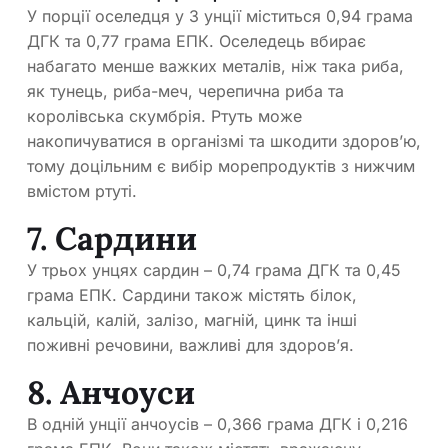
У порції оселедця у 3 унції міститься 0,94 грама
ДГК та 0,77 грама ЕПК. Оселедець вбирає
набагато менше важких металів, ніж така риба,
як тунець, риба-меч, черепична риба та
королівська скумбрія. Ртуть може
накопичуватися в організмі та шкодити здоров’ю,
тому доцільним є вибір морепродуктів з нижчим
вмістом ртуті.
7. Сардини
У трьох унцях сардин – 0,74 грама ДГК та 0,45
грама ЕПК. Сардини також містять білок,
кальцій, калій, залізо, магній, цинк та інші
поживні речовини, важливі для здоров’я.
8. Анчоуси
В одній унції анчоусів – 0,366 грама ДГК і 0,216