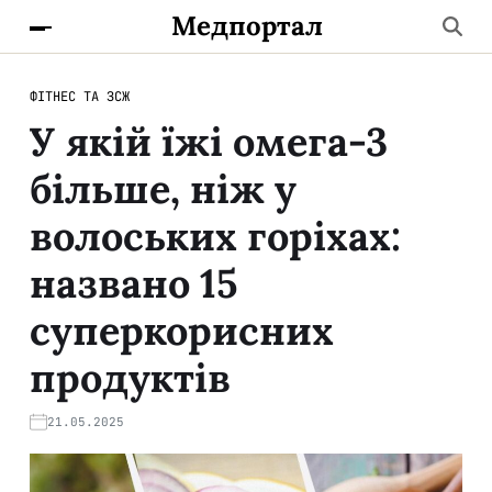
Медпортал
ФІТНЕС ТА ЗСЖ
У якій їжі омега-3
більше, ніж у
волоських горіхах:
названо 15
суперкорисних
продуктів
21.05.2025