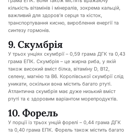
грама ЕПК. Вони також містять вражаючу
кількість вітамінів і мінералів, зокрема кальцій,
важливий для здоров’я серця та кісток,
транспортування кисню, вироблення енергії та
синтезу гормонів.
9. Скумбрія
У трьох унціях скумбрії – 0,59 грама ДГК та 0,43
грама ЕПК. Скумбрія – це жирна риба, у якій
також високий вміст білка, вітаміну D, B12,
селену, магнію та B6. Королівської скумбрії слід
уникати, оскільки вона містить багато ртуті.
Атлантична скумбрія має дуже низький вміст
ртуті та є здоровим варіантом морепродуктів.
10. Форель
У порції із трьох унцій форелі – 0,44 грама ДГК
та 0,40 грама ЕПК. Форель також містить багато