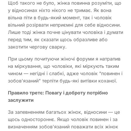
Щоб такого не було, жінка повинна розуміти, що
у відносинах ніхто нікого не тримає. Як вона
вільна піти в будь-який момент, так і чоловік
вільний розірвати неприємні для себе відносини.
Лише тоді жінка почне цінувати чоловіка і думати
перед тим, як сказати щось образливе або
закотити чергову сварку.
При цьому почитуючи жіночі форуми я натрапив
на міркування, що чоловіки, які міркують таким
чином — негідні і слабкі, адже чоловік "повинен і
зобов'язаний" терпіти будь-які витівки коханої.
Правило третє: Повагу і доброту потрібно
заслужити
За запевненням багатьох жінок, відносини — це
щось одностороннє. Якщо чоловік повинен і за
визначенням зобов'язаний поважати всіх жінок