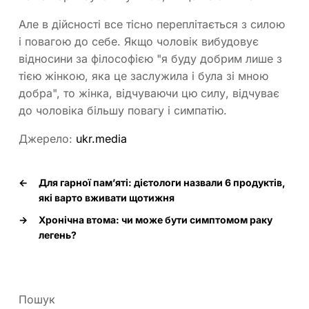
Але в дійсності все тісно переплітається з силою
і повагою до себе. Якщо чоловік вибудовує
відносини за філософією "я буду добрим лише з
тією жінкою, яка це заслужила і була зі мною
добра", то жінка, відчуваючи цю силу, відчуває
до чоловіка більшу повагу і симпатію.
Джерело:
ukr.media
←
Для гарної пам’яті: дієтологи назвали 6 продуктів,
які варто вживати щотижня
→
Хронічна втома: чи може бути симптомом раку
легень?
Пошук