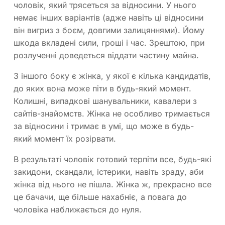
чоловік, який трясеться за відносини. У нього
немає інших варіантів (адже навіть ці відносини
він вигриз з боєм, довгими залицяннями). Йому
шкода вкладені сили, гроші і час. Зрештою, при
розлученні доведеться віддати частину майна.
З іншого боку є жінка, у якої є кілька кандидатів,
до яких вона може піти в будь-який момент.
Колишні, випадкові шанувальники, кавалери з
сайтів-знайомств. Жінка не особливо тримається
за відносини і тримає в умі, що може в будь-
який момент їх розірвати.
В результаті чоловік готовий терпіти все, будь-які
закидони, скандали, істерики, навіть зраду, аби
жінка від нього не пішла. Жінка ж, прекрасно все
це бачачи, ще більше нахабніє, а повага до
чоловіка наближається до нуля.