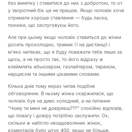
без винятку і ставитися до них з добротою, то от
у зворотний бік це не працює. Якщо чоловік хоче
отримати хороше ставлення — будь ласка,
покажи, що заслуговуєш його.
Але при цьому якщо чоловік ставиться до жінки
досить прохолодно, тримає її на дистанції і
м'яко натякає, що я буду поважати тебе лише за
щось, а не просто так, то його відразу ж
клеймлять абьюзером, газлайтером, тираном,
нарцисом та іншими цікавими словами.
Кілька днів тому якраз читав подібне
обговорення. В ньому жінка скаржилася, що
чоловік був на диво холодний, а на питання
"Чому ти мені не довіряєш???" спокійно відповів,
що повагу і довіру потрібно заслужити. Ох,
скільки ж набігло незадоволених жінок,
коментарів було штук 400, якщо не більше.