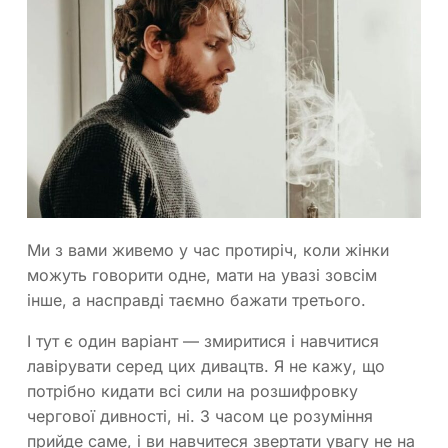
Ми з вами живемо у час протиріч, коли жінки
можуть говорити одне, мати на увазі зовсім
інше, а насправді таємно бажати третього.
І тут є один варіант — змиритися і навчитися
лавірувати серед цих дивацтв. Я не кажу, що
потрібно кидати всі сили на розшифровку
чергової дивності, ні. З часом це розуміння
прийде саме, і ви навчитеся звертати увагу не на