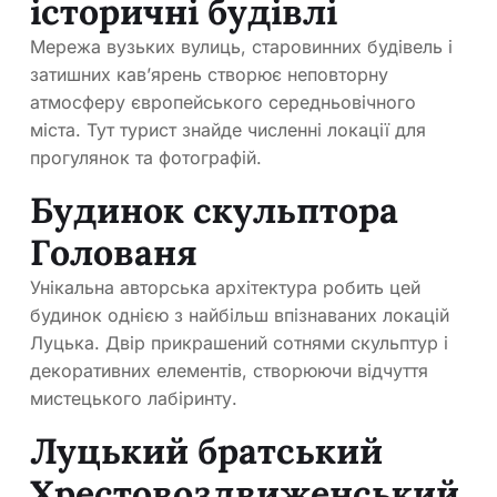
історичні будівлі
Мережа вузьких вулиць, старовинних будівель і
затишних кав’ярень створює неповторну
атмосферу європейського середньовічного
міста. Тут турист знайде численні локації для
прогулянок та фотографій.
Будинок скульптора
Голованя
Унікальна авторська архітектура робить цей
будинок однією з найбільш впізнаваних локацій
Луцька. Двір прикрашений сотнями скульптур і
декоративних елементів, створюючи відчуття
мистецького лабіринту.
Луцький братський
Хрестовоздвиженський