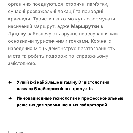
органічно поєднуються історичні пам’ятки,
сучасні розважальні локації та природні
краєвиди. Туристи легко можуть сформувати
насичений маршрут, адже
Маршрутки в
Луцьку
забезпечують зручне пересування між
основними туристичними точками. Кожне із
наведених місць демонструє багатогранність
міста та робить подорож по-справжньому
змістовною.
←
У якій їжі найбільше вітаміну D: дієтологиня
назвала 5 найкорисніших продуктів
→
Инновационные технологии и профессиональные
решения для промышленных лабораторий
Пошук