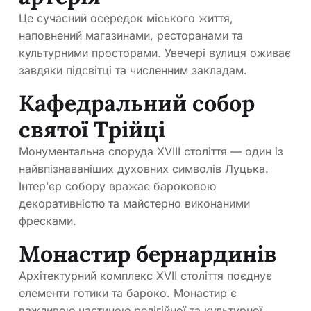
Це сучасний осередок міського життя,
наповнений магазинами, ресторанами та
культурними просторами. Увечері вулиця оживає
завдяки підсвітці та численним закладам.
Кафедральний собор
святої Трійці
Монументальна споруда XVIII століття — один із
найвпізнаваніших духовних символів Луцька.
Інтер’єр собору вражає бароковою
декоративністю та майстерно виконаними
фресками.
Монастир бернардинів
Архітектурний комплекс XVII століття поєднує
елементи готики та бароко. Монастир є
важливою частиною релігійної та культурної