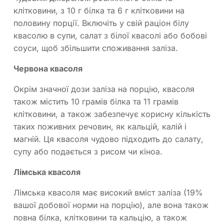
клітковини, з 10 г білка та 6 г клітковини на
половину порції. Включіть у свій раціон білу
квасолю в супи, салат з білої квасолі або бобові
соуси, щоб збільшити споживання заліза.
Червона квасоля
Окрім значної дози заліза на порцію, квасоля
також містить 10 грамів білка та 11 грамів
клітковини, а також забезпечує корисну кількість
таких поживних речовин, як кальцій, калій і
магній. Ця квасоля чудово підходить до салату,
супу або подається з рисом чи кіноа.
Лімська квасоля
Лімська квасоля має високий вміст заліза (19%
вашої добової норми на порцію), але вона також
повна білка, клітковини та кальцію, а також