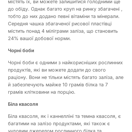
містять їх, ви можете залишитися голодними ще
до обіду. Однак багато круп на ринку збагачені ,
тобто до них додано певні вітаміни та мінерали.
Середня чашка збагаченої рисової пластівці
містить понад 4 міліграми заліза, що становить
24% вашої добової норми.
Чорні боби
Чорні боби є одними з найкорисніших рослинних
продуктів, які ви можете додати до свого
раціону. Вони не тільки містять багато заліза, але
й забезпечують майже 10 грамів білка та 7
грамів клітковини на порцію.
Біла квасоля
Біла квасоля, як і каннелліні та темна квасоля, є
багатими на залізо продуктами, які також є
чудовим джерелом рослинного білка та