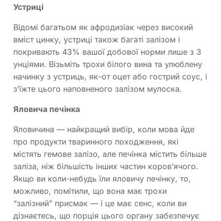
Устриці
Відомі багатьом як афродизіак через високий
вміст цинку, устриці також багаті залізом і
покривають 43% вашої добової норми лише з 3
унціями. Візьміть трохи білого вина та улюблену
начинку з устриць, як-от оцет або гострий соус, і
з’їжте цього наповненого залізом мулоска.
Яловича печінка
Яловичина — найкращий вибір, коли мова йде
про продукти тваринного походження, які
містять гемове залізо, але печінка містить більше
заліза, ніж більшість інших частин коров’ячого.
Якщо ви коли-небудь їли яловичу печінку, то,
можливо, помітили, що вона має трохи
“залізний” присмак — і це має сенс, коли ви
дізнаєтесь, що порція цього органу забезпечує