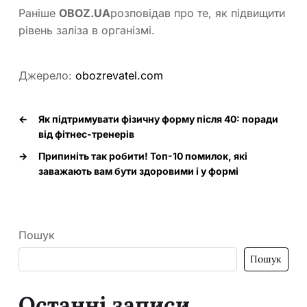
Раніше
OBOZ
.UA
розповідав про те, як підвищити
рівень заліза в організмі.
Джерело:
obozrevatel.com
←
Як підтримувати фізичну форму після 40: поради
від фітнес-тренерів
→
Припиніть так робити! Топ-10 помилок, які
заважають вам бути здоровими і у формі
Пошук
Пошук
Останні записи