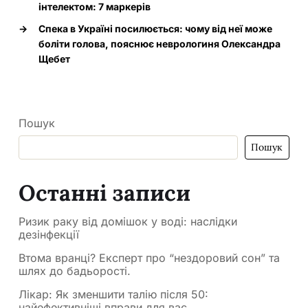
інтелектом: 7 маркерів
→
Спека в Україні посилюється: чому від неї може
боліти голова, пояснює неврологиня Олександра
Щебет
Пошук
Пошук
Останні записи
Ризик раку від домішок у воді: наслідки
дезінфекції
Втома вранці? Експерт про “нездоровий сон” та
шлях до бадьорості.
Лікар: Як зменшити талію після 50:
найефективніші вправи для вас