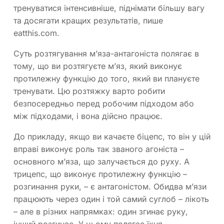
тренуватися інтенсивніше, піднімати більшу вагу
та досягати кращих результатів, пише
eatthis.com.
Суть розтягування м’яза-антагоніста полягає в
тому, що ви розтягуєте м’яз, який виконує
протилежну функцію до того, який ви плануєте
тренувати. Цю розтяжку варто робити
безпосередньо перед робочим підходом або
між підходами, і вона дійсно працює.
До прикладу, якщо ви качаєте біцепс, то він у цій
вправі виконує роль так званого агоніста –
основного м’яза, що залучається до руху. А
трицепс, що виконує протилежну функцію –
розгинання руки, – є антагоністом. Обидва м’язи
працюють через один і той самий суглоб – лікоть
– але в різних напрямках: один згинає руку,