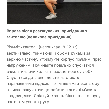
Вправа після розтягування: присідання з
гантеллю (келихове присідання)
Візьміть гантель (наприклад, 9-12 кг)
вертикально, тримаючи її обома руками за
верхню частину. Утримуйте корпус прямим, прес
напруженим. Починайте повільно опускатися
вниз, згинаючи коліна і тазостегнові суглоби.
Опустіться до рівня, де стегна стають
паралельними підлозі. Потім піднімайтеся вгору,
активно залучаючи до роботи сідничні м’язи та
квадрицепси. Слідкуйте за стабільністю корпусу
протягом усього руху.