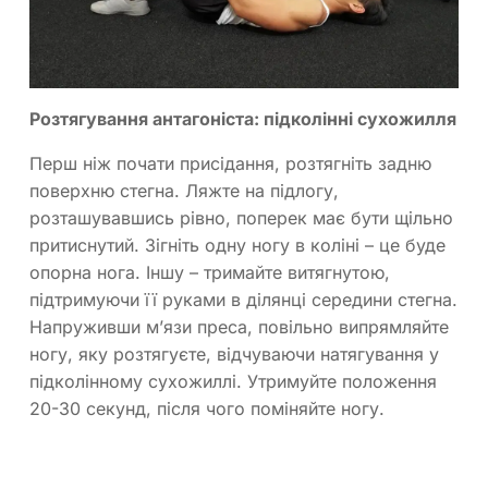
Розтягування антагоніста: підколінні сухожилля
Перш ніж почати присідання, розтягніть задню
поверхню стегна. Ляжте на підлогу,
розташувавшись рівно, поперек має бути щільно
притиснутий. Зігніть одну ногу в коліні – це буде
опорна нога. Іншу – тримайте витягнутою,
підтримуючи її руками в ділянці середини стегна.
Напруживши м’язи преса, повільно випрямляйте
ногу, яку розтягуєте, відчуваючи натягування у
підколінному сухожиллі. Утримуйте положення
20-30 секунд, після чого поміняйте ногу.