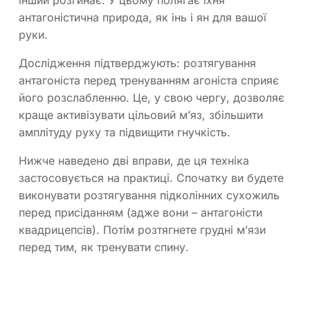
інший розгинає. У цьому полягає їхня
антагоністична природа, як інь і ян для вашої
руки.
Дослідження підтверджують: розтягування
антагоніста перед тренуванням агоніста сприяє
його розслабленню. Це, у свою чергу, дозволяє
краще активізувати цільовий м’яз, збільшити
амплітуду руху та підвищити гнучкість.
Нижче наведено дві вправи, де ця техніка
застосовується на практиці. Спочатку ви будете
виконувати розтягування підколінних сухожиль
перед присіданням (адже вони – антагоністи
квадрицепсів). Потім розтягнете грудні м’язи
перед тим, як тренувати спину.