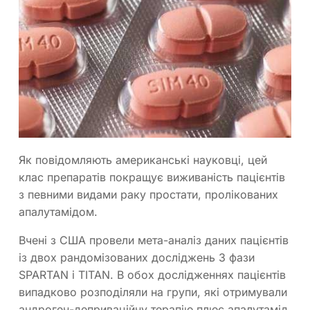
Як повідомляють американські науковці, цей
клас препаратів покращує виживаність пацієнтів
з певними видами раку простати, пролікованих
апалутамідом.
Вчені з США провели мета-аналіз даних пацієнтів
із двох рандомізованих досліджень 3 фази
SPARTAN і TITAN. В обох дослідженнях пацієнтів
випадково розподіляли на групи, які отримували
андроген-деприваційну терапію плюс апалутамід