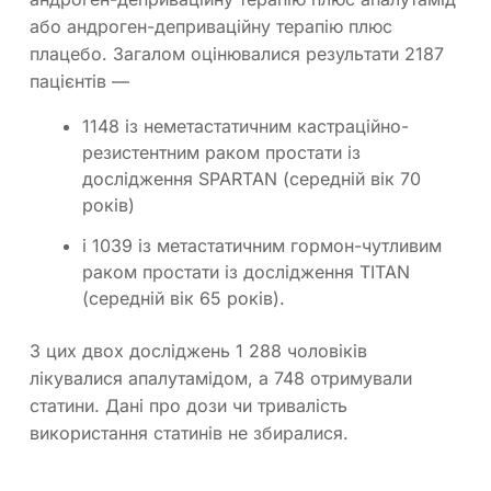
або андроген-деприваційну терапію плюс
плацебо. Загалом оцінювалися результати 2187
пацієнтів —
1148 із неметастатичним кастраційно-
резистентним раком простати із
дослідження SPARTAN (середній вік 70
років)
і 1039 із метастатичним гормон-чутливим
раком простати із дослідження TITAN
(середній вік 65 років).
З цих двох досліджень 1 288 чоловіків
лікувалися апалутамідом, а 748 отримували
статини. Дані про дози чи тривалість
використання статинів не збиралися.