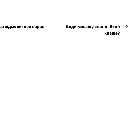
аще відмовитися перед
Види масажу спини. Який
→
краще?