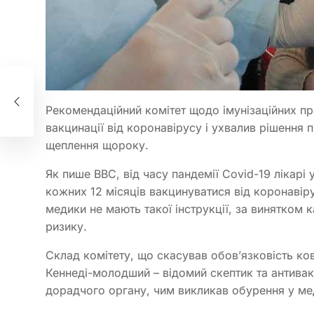
и,
д
Рекомендаційний комітет щодо імунізаційних п
вакцинації від коронавірусу і ухвалив рішенн
щеплення щороку.
Як пише BBC, від часу пандемії Covid-19 лікарі
кожних 12 місяців вакцинуватися від коронавіру
медики не мають такої інструкції, за винятком к
ризику.
Склад комітету, що скасував обов’язковість ко
Кеннеді-молодший – відомий скептик та антивакс
дорадчого органу, чим викликав обурення у мед