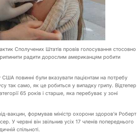
рактик Сполучених Штатів провів голосування стосовно
я припинити радити дорослим американцям робити
 у США повинні були вказувати пацієнтам на потребу
су так само, як це робиться у випадку грипу. Відтепер
атегорії 65 років і старше, яка перебуває у зоні
від-вакцин, формував міністр охорони здоров’я Роберт
ер. У червні він звільнив усіх 17 членів попереднього
ичній спільноті.