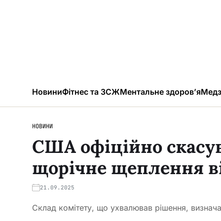
Новини
Фітнес та ЗСЖ
Ментальне здоров’я
Медз
НОВИНИ
США офіційно скасу
щорічне щеплення ві
21.09.2025
Склад комітету, що ухвалював рішення, визнача