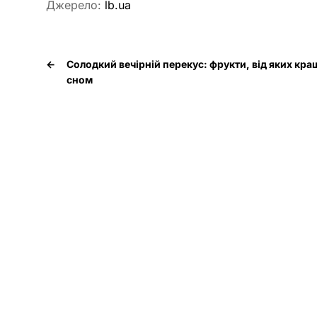
Джерело:
lb.ua
←
Солодкий вечірній перекус: фрукти, від яких кр
сном