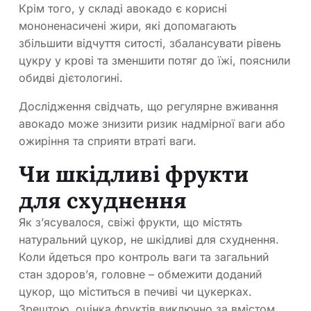
Крім того, у складі авокадо є корисні
мононенасичені жири, які допомагають
збільшити відчуття ситості, збалансувати рівень
цукру у крові та зменшити потяг до їжі, пояснили
обидві дієтологині.
Дослідження свідчать, що регулярне вживання
авокадо може знизити ризик надмірної ваги або
ожиріння та сприяти втраті ваги.
Чи шкідливі фрукти
для схуднення
Як з’ясувалося, свіжі фрукти, що містять
натуральний цукор, не шкідливі для схуднення.
Коли йдеться про контроль ваги та загальний
стан здоров’я, головне – обмежити доданий
цукор, що міститься в печиві чи цукерках.
Зрештою, оцінка фруктів виключно за вмістом