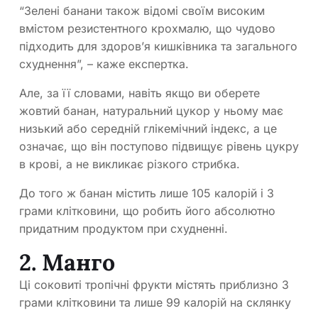
“Зелені банани також відомі своїм високим
вмістом резистентного крохмалю, що чудово
підходить для здоров’я кишківника та загального
схуднення”, – каже експертка.
Але, за її словами, навіть якщо ви оберете
жовтий банан, натуральний цукор у ньому має
низький або середній глікемічний індекс, а це
означає, що він поступово підвищує рівень цукру
в крові, а не викликає різкого стрибка.
До того ж банан містить лише 105 калорій і 3
грами клітковини, що робить його абсолютно
придатним продуктом при схудненні.
2. Манго
Ці соковиті тропічні фрукти містять приблизно 3
грами клітковини та лише 99 калорій на склянку