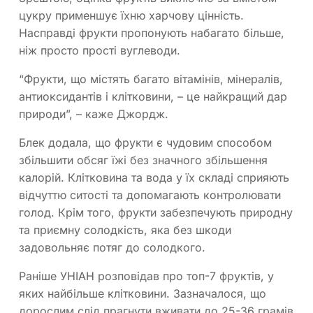
цукру применшує їхню харчову цінність.
Насправді фрукти пропонують набагато більше,
ніж просто прості вуглеводи.
“Фрукти, що містять багато вітамінів, мінералів,
антиоксидантів і клітковини, – це найкращий дар
природи”, – каже Джордж.
Блек додала, що фрукти є чудовим способом
збільшити обсяг їжі без значного збільшення
калорій. Клітковина та вода у їх складі сприяють
відчуттю ситості та допомагають контролювати
голод. Крім того, фрукти забезпечують природну
та приємну солодкість, яка без шкоди
задовольняє потяг до солодкого.
Раніше УНІАН розповідав про топ-7 фруктів, у
яких найбільше клітковини. Зазначалося, що
дорослим слід прагнути вживати до 25-36 грамів