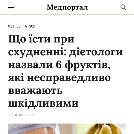
Медпортал
ФІТНЕС ТА ЗСЖ
Що їсти при
схудненні: дієтологи
назвали 6 фруктів,
які несправедливо
вважають
шкідливими
10.06.2025