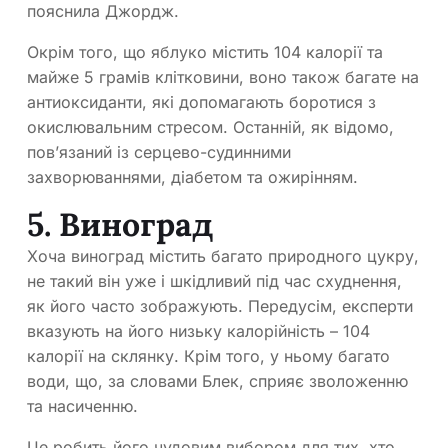
пояснила Джордж.
Окрім того, що яблуко містить 104 калорії та
майже 5 грамів клітковини, воно також багате на
антиоксиданти, які допомагають боротися з
окислювальним стресом. Останній, як відомо,
пов’язаний із серцево-судинними
захворюваннями, діабетом та ожирінням.
5. Виноград
Хоча виноград містить багато природного цукру,
не такий він уже і шкідливий під час схуднення,
як його часто зображують. Передусім, експерти
вказують на його низьку калорійність – 104
калорії на склянку. Крім того, у ньому багато
води, що, за словами Блек, сприяє зволоженню
та насиченню.
Це робить його чудовим вибором для тих, хто