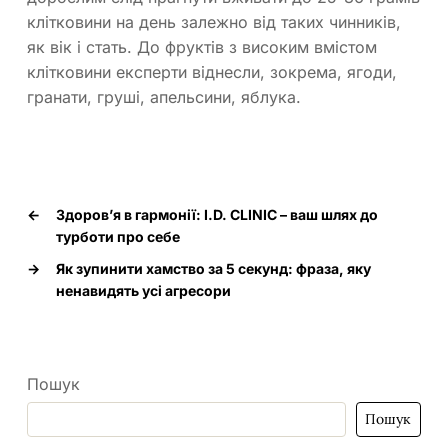
клітковини на день залежно від таких чинників,
як вік і стать. До фруктів з високим вмістом
клітковини експерти віднесли, зокрема, ягоди,
гранати, груші, апельсини, яблука.
←
Здоров’я в гармонії: I.D. CLINIC – ваш шлях до
турботи про себе
→
Як зупинити хамство за 5 секунд: фраза, яку
ненавидять усі агресори
Пошук
Пошук