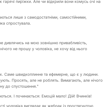
як гарячі пиріжки. Але чи відкрили вони комусь очі на
аються лише з самодостатніми, самостійними,
ика спростувала.
 не дивлячись на мою зовнішню привабливість,
 нічого не прошу у чоловіка, не хочу від нього
х. Саме швидкоплинне та ефемерне, що є у людини.
зують. Просять, але не роблять. Вимагають, але нічого
ну до спустошення."
ться. І починається: Емоцій мало! Дій! Вчинків!
сті чоловіка виглядає як жебрак із простягнутою