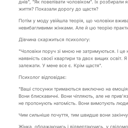
днів", "Як повелівати чоловіком". Їх розбирали 
життя? Показали дорогу до щастя?
Потім у моду увійшла теорія, що чоловіки вжив
невибагливими жінками. Але й цю теорію практ
Дівчина скаржиться психологу:
"Чоловіки поруч зі мною не затримуються. І це
наявність своєї квартири та двох вищих освіт. Я
залежати. У мене все є. Крім щастя".
Психолог відповідає:
"Ваші стосунки тримаються виключно на емоція
Вони блискавичні. Вони чіпляють, але не прив'я
не пропонують натомість. Вони вимотують люди
Чим сильніше почуття, тим швидше вони закінчую
Жінка, ображаючись і відвертаючись, у свідомо