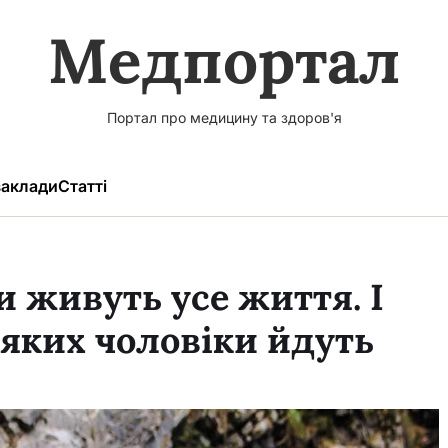
Медпортал
Портал про медицину та здоров'я
аклади
Статті
и живуть усе життя. І
д яких чоловіки йдуть