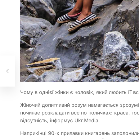
ир
Чому в однієї жінки є чоловік, який любить її вс
Жіночий допитливий розум намагається зрозумі
починає розкладати все по поличках: краса, госп
відсутність, інформує Ukr.Media.
Наприкінці 90-х прилавки книгарень заполонили