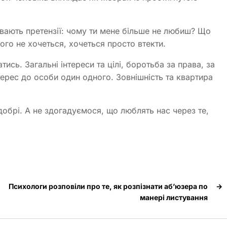
увають претензії: чому ти мене більше не любиш? Що
чого не хочеться, хочеться просто втекти.
сь. Загальні інтереси та цілі, боротьба за права, за
нтерес до особи один одного. Зовнішність та квартира
добрі. А не здогадуємося, що люблять нас через те,
Психологи розповіли про те, як розпізнати аб’юзера по
→
манері листування