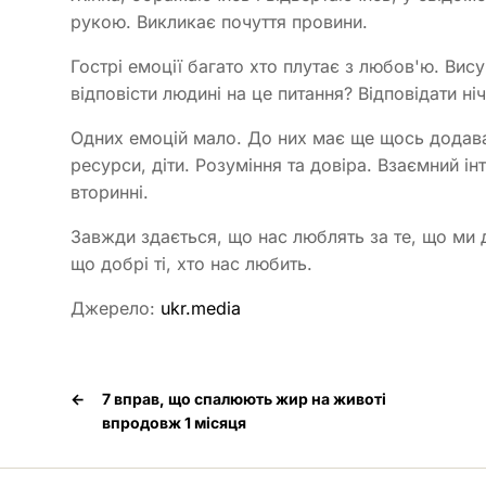
рукою. Викликає почуття провини.
Гострі емоції багато хто плутає з любов'ю. Вис
відповісти людині на це питання? Відповідати ні
Одних емоцій мало. До них має ще щось додавати
ресурси, діти. Розуміння та довіра. Взаємний і
вторинні.
Завжди здається, що нас люблять за те, що ми 
що добрі ті, хто нас любить.
Джерело:
ukr.media
←
7 вправ, що спалюють жир на животі
впродовж 1 місяця