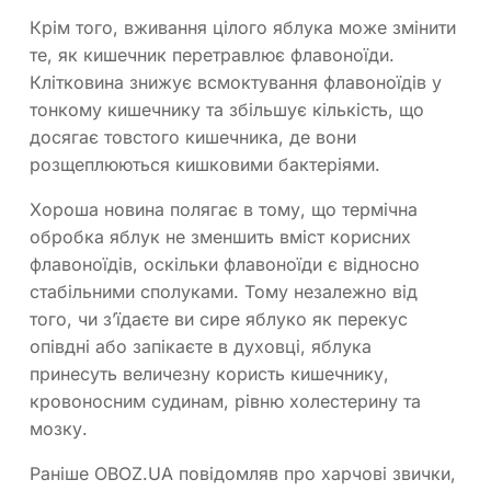
Крім того, вживання цілого яблука може змінити
те, як кишечник перетравлює флавоноїди.
Клітковина знижує всмоктування флавоноїдів у
тонкому кишечнику та збільшує кількість, що
досягає товстого кишечника, де вони
розщеплюються кишковими бактеріями.
Хороша новина полягає в тому, що термічна
обробка яблук не зменшить вміст корисних
флавоноїдів, оскільки флавоноїди є відносно
стабільними сполуками. Тому незалежно від
того, чи з’їдаєте ви сире яблуко як перекус
опівдні або запікаєте в духовці, яблука
принесуть величезну користь кишечнику,
кровоносним судинам, рівню холестерину та
мозку.
Раніше OBOZ.UA повідомляв про харчові звички,