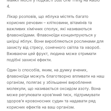
Майкл Мослі у подкасті Just One Thing на Radio
4.
Лікар розповів, що яблука містять багато
корисних речовин – клітковини, вітамінів та
важливих хімічних сполук, які називаються
флавоноїдами. Флавоноїди концентруються у
шкірці яблук. Вони виробляються рослинами для
захисту від стресу, сонячного світла та хвороб.
Вживаючи цей фрукт, людина може отримати
подібні захисні ефекти.
Один із способів, яким, на думку вчених,
флавоноїди можуть благотворно впливати на наш
організм, полягає у збільшенні вироблення
молекули, що називається оксидом азоту. Вона
може регулювати кров’яний тиск, підтримувати
здоров’я кровоносних судин та надавати ряд
корисних ефектів на ваш організм.