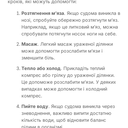
кроків, які можуть допомогти:
Розтягнення м’яза
. Якщо судома виникла в
нозі, спробуйте обережно розтягнути м’яз.
Наприклад, якщо це литковий м’яз, можна
спробувати потягнути носок ноги на себе.
Масаж
. Легкий масаж ураженої ділянки
може допомогти розслабити м’язи і
зменшити біль.
Тепло або холод
. Прикладіть теплий
компрес або грілку до ураженої ділянки.
Це допоможе розслабити м’язи. У деяких
випадках може допомогти і холодний
компрес.
Пийте воду
. Якщо судома виникла через
зневоднення, важливо випити достатню
кількість води, щоб відновити баланс
рідини в організмі.