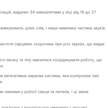
ацій, виданих 34 немовлятами у віці від 18 до 27
 вимовляють цілих слів, і лише невелика частина звуків
астоти серцевих скорочень при усіх звуках, що видає
го мозку та тілу навчитися координувати роботу, що
н.
ня вегетативна нервова система, яка контролює такі
я.
 змінами у роботі серця та легенів, і ці зміни
 пов’язана з вокалізацією немовлят у процесі