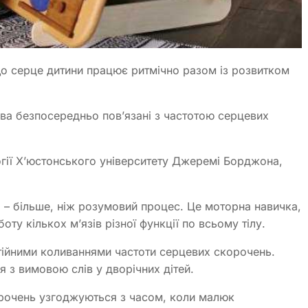
що серце дитини працює ритмічно разом із розвитком
ова безпосередньо пов’язані з частотою серцевих
огії Х’юстонського університету Джеремі Борджона,
 – більше, ніж розумовий процес. Це моторна навичка,
ту кількох м’язів різної функції по всьому тілу.
тійними коливаннями частоти серцевих скорочень.
 з вимовою слів у дворічних дітей.
орочень узгоджуються з часом, коли малюк