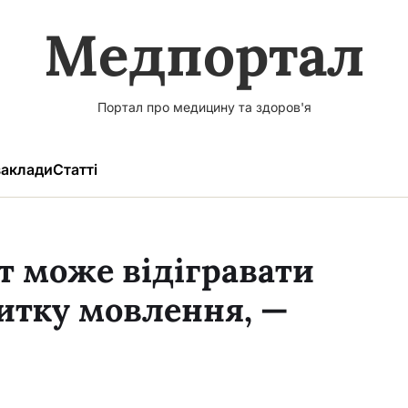
Медпортал
Портал про медицину та здоров'я
аклади
Статті
т може відігравати
итку мовлення, —