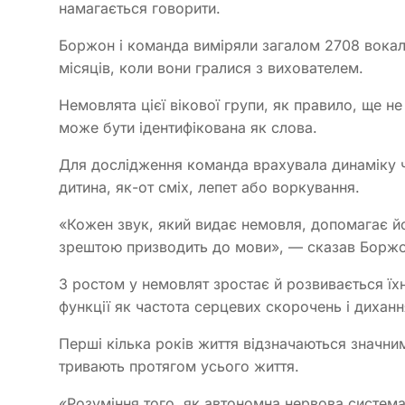
намагається говорити.
Боржон і команда виміряли загалом 2708 вокаліз
місяців, коли вони гралися з вихователем.
Немовлята цієї вікової групи, як правило, ще не
може бути ідентифікована як слова.
Для дослідження команда врахувала динаміку ч
дитина, як-от сміх, лепет або воркування.
«Кожен звук, який видає немовля, допомагає йо
зрештою призводить до мови», — сказав Боржо
З ростом у немовлят зростає й розвивається їх
функції як частота серцевих скорочень і диханн
Перші кілька років життя відзначаються значними
тривають протягом усього життя.
«Розуміння того, як автономна нервова система