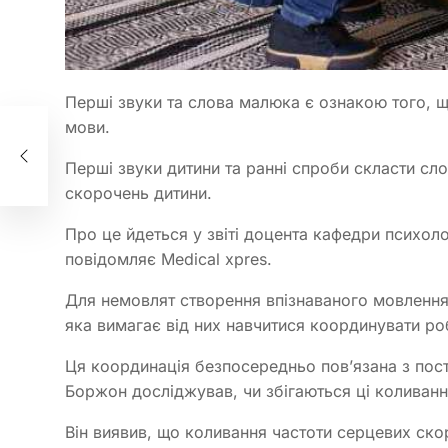
Перші звуки та слова малюка є ознакою того, 
мови.
Перші звуки дитини та ранні спроби скласти сл
скорочень дитини.
Про це йдеться у звіті доцента кафедри психол
повідомляє Medical xpres.
Для немовлят створення впізнаваного мовлення
яка вимагає від них навчитися координувати робо
Ця координація безпосередньо пов’язана з пос
Боржон досліджував, чи збігаються ці коливання
Він виявив, що коливання частоти серцевих ск