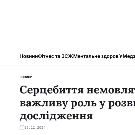
Новини
Фітнес та ЗСЖ
Ментальне здоров’я
Медз
НОВИНИ
Серцебиття немовля
важливу роль у розв
дослідження
20.12.2024