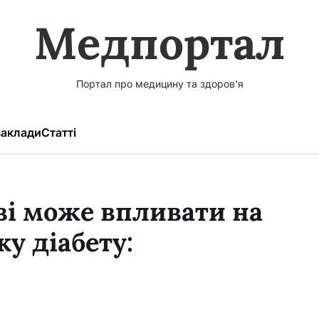
Медпортал
Портал про медицину та здоров'я
аклади
Статті
ові може впливати на
ку діабету: