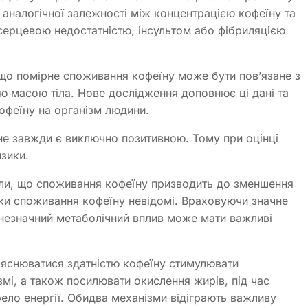
 аналогічної залежності між концентрацією кофеїну та
ерцевою недостатністю, інсультом або фібриляцією
що помірне споживання кофеїну може бути пов’язане з
 масою тіла. Нове дослідження доповнює ці дані та
офеїну на організм людини.
не завжди є виключно позитивною. Тому при оцінці
зики.
али, що споживання кофеїну призводить до зменшення
дки споживання кофеїну невідомі. Враховуючи значне
о незначний метаболічний вплив може мати важливі
ояснюватися здатністю кофеїну стимулювати
змі, а також посилювати окислення жирів, під час
ело енергії. Обидва механізми відіграють важливу