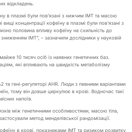
их відкладень.
ну в плазмі були пов’язані з нижчим ІМТ та масою
 вищі концентрації кофеїну в плазмі були пов’язані з
изно половина впливу кофеїну на схильність до
 зниженням ІМТ”, – зазначили дослідники у науковій
майже 10 тисяч осіб із наявних генетичних баз.
аціям, які впливають на швидкість метаболізму
A2 та гені-регуляторі AHR. Люди з певними варіантами
еїн, тому він довше циркулює в крові. Водночас такі
існих напоїв.
язків між генетичними особливостями, масою тіла,
застосували метод менделівської рандомізації.
кофеїну в крові, показниками ІМТ та ризиком розвитку