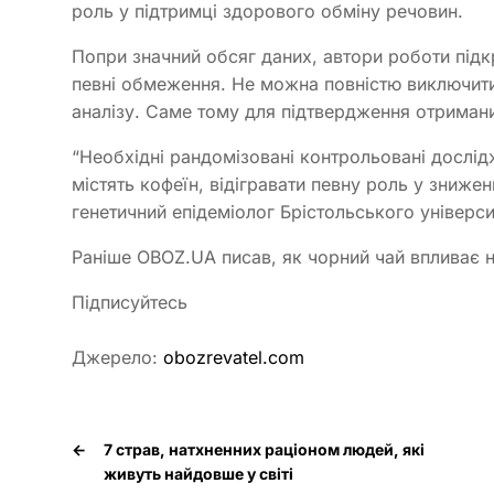
роль у підтримці здорового обміну речовин.
Попри значний обсяг даних, автори роботи під
певні обмеження. Не можна повністю виключити в
аналізу. Саме тому для підтвердження отримани
“Необхідні рандомізовані контрольовані дослід
містять кофеїн, відігравати певну роль у зниженн
генетичний епідеміолог Брістольського універс
Раніше OBOZ.UA писав, як чорний чай впливає н
Підписуйтесь
Джерело:
obozrevatel.com
←
7 страв, натхненних раціоном людей, які
живуть найдовше у світі