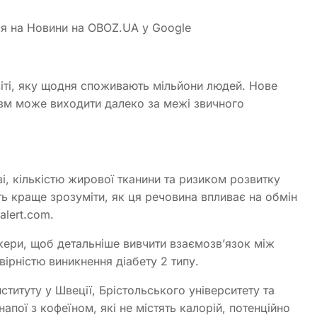
ся на Новини на OBOZ.UA у Google
віті, яку щодня споживають мільйони людей. Нове
ізм може виходити далеко за межі звичного
ві, кількістю жирової тканини та ризиком розвитку
ть краще зрозуміти, як ця речовина впливає на обмін
alert.com.
кери, щоб детальніше вивчити взаємозв’язок між
вірністю виникнення діабету 2 типу.
нституту у Швеції, Брістольського університету та
пої з кофеїном, які не містять калорій, потенційно