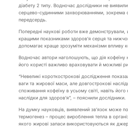
діабету 2 типу. Водночас дослідники не виявили
серцево-судинними захворюваннями, зокрема с
передсердь.
Попередні наукові роботи вже демонстрували, 
кращими показниками здоров’я серця та нижчою
допомагає краще зрозуміти механізми впливу к
Водночас автори наголошують, що дія кофеїну 
його користі важливо враховувати й можливі ри
“Невеликі короткострокові дослідження показ
ваги та жирової маси, але довгострокові наслі
споживання кофеїну в усьому світі, навіть йог
наслідки для здоров’я”, – пояснили дослідники.
На думку науковців, виявлений зв’язок може п
термогенез – процес вироблення тепла в органі
якого жирові запаси використовуються як джер