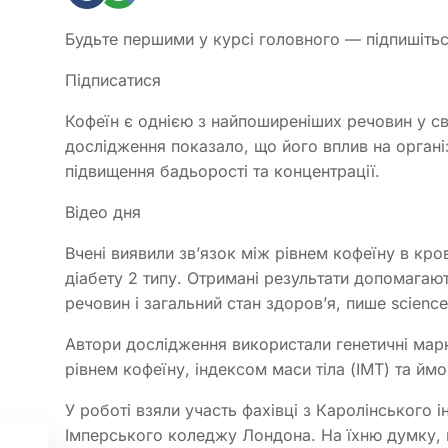
Будьте першими у курсі головного — підпишіть
Підписатися
Кофеїн є однією з найпоширеніших речовин у с
дослідження показало, що його вплив на орган
підвищення бадьорості та концентрації.
Відео дня
Вчені виявили зв’язок між рівнем кофеїну в кро
діабету 2 типу. Отримані результати допомагаю
речовин і загальний стан здоров’я, пише science
Автори дослідження використали генетичні мар
рівнем кофеїну, індексом маси тіла (ІМТ) та ймо
У роботі взяли участь фахівці з Каролінського і
Імперського коледжу Лондона. На їхню думку, на