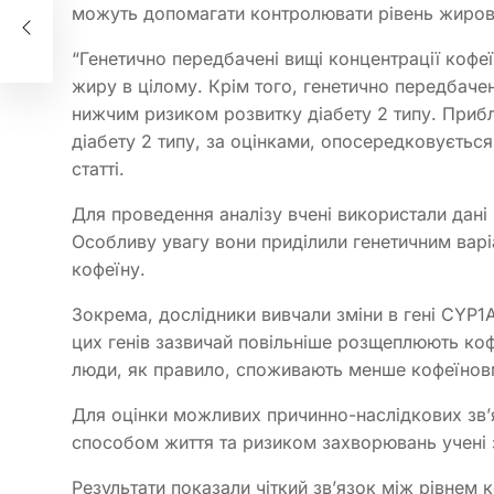
можуть допомагати контролювати рівень жиров
“Генетично передбачені вищі концентрації кофеї
жиру в цілому. Крім того, генетично передбачені
нижчим ризиком розвитку діабету 2 типу. Прибл
діабету 2 типу, за оцінками, опосередковується
статті.
Для проведення аналізу вчені використали дані 
Особливу увагу вони приділили генетичним варі
кофеїну.
Зокрема, дослідники вивчали зміни в гені CYP1
цих генів зазвичай повільніше розщеплюють коф
люди, як правило, споживають менше кофеїновм
Для оцінки можливих причинно-наслідкових зв’
способом життя та ризиком захворювань учені 
Результати показали чіткий зв’язок між рівнем 