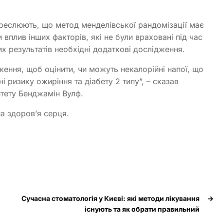
креслюють, що метод менделівської рандомізації має
плив інших факторів, які не були враховані під час
х результатів необхідні додаткові дослідження.
ження, щоб оцінити, чи можуть некалорійні напої, що
і ризику ожиріння та діабету 2 типу”, – сказав
итету Бенджамін Вулф.
а здоров’я серця.
Сучасна стоматологія у Києві: які методи лікування
→
існують та як обрати правильний