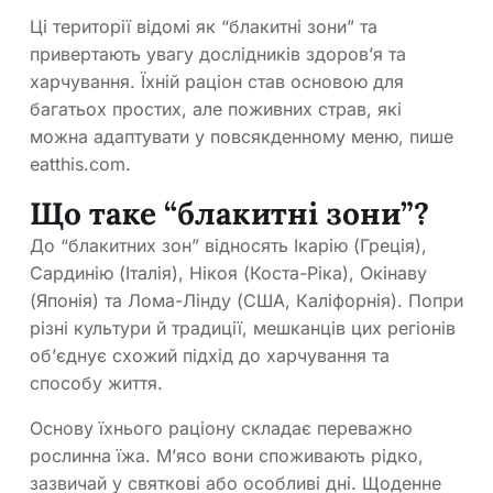
Ці території відомі як “блакитні зони” та
привертають увагу дослідників здоров’я та
харчування. Їхній раціон став основою для
багатьох простих, але поживних страв, які
можна адаптувати у повсякденному меню, пише
eatthis.com.
Що таке “блакитні зони”?
До “блакитних зон” відносять Ікарію (Греція),
Сардинію (Італія), Нікоя (Коста-Ріка), Окінаву
(Японія) та Лома-Лінду (США, Каліфорнія). Попри
різні культури й традиції, мешканців цих регіонів
об’єднує схожий підхід до харчування та
способу життя.
Основу їхнього раціону складає переважно
рослинна їжа. М’ясо вони споживають рідко,
зазвичай у святкові або особливі дні. Щоденне