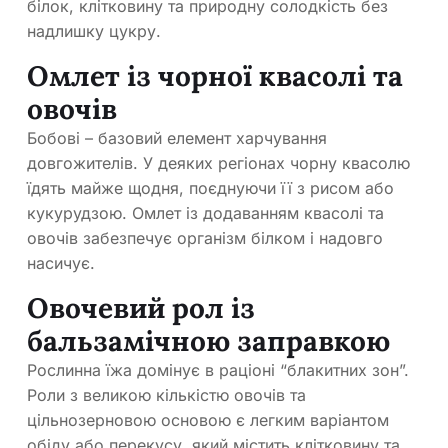
білок, клітковину та природну солодкість без
надлишку цукру.
Омлет із чорної квасолі та
овочів
Бобові – базовий елемент харчування
довгожителів. У деяких регіонах чорну квасолю
їдять майже щодня, поєднуючи її з рисом або
кукурудзою. Омлет із додаванням квасолі та
овочів забезпечує організм білком і надовго
насичує.
Овочевий рол із
бальзамічною заправкою
Рослинна їжа домінує в раціоні “блакитних зон”.
Роли з великою кількістю овочів та
цільнозерновою основою є легким варіантом
обіду або перекусу, який містить клітковину та