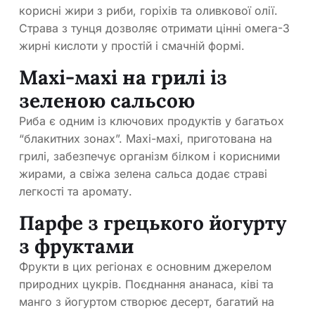
корисні жири з риби, горіхів та оливкової олії.
Страва з тунця дозволяє отримати цінні омега-3
жирні кислоти у простій і смачній формі.
Махі-махі на грилі із
зеленою сальсою
Риба є одним із ключових продуктів у багатьох
“блакитних зонах”. Махі-махі, приготована на
грилі, забезпечує організм білком і корисними
жирами, а свіжа зелена сальса додає страві
легкості та аромату.
Парфе з грецького йогурту
з фруктами
Фрукти в цих регіонах є основним джерелом
природних цукрів. Поєднання ананаса, ківі та
манго з йогуртом створює десерт, багатий на