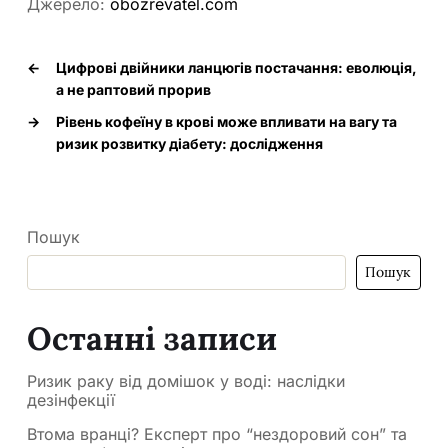
Джерело:
obozrevatel.com
←
Цифрові двійники ланцюгів постачання: еволюція,
а не раптовий прорив
→
Рівень кофеїну в крові може впливати на вагу та
ризик розвитку діабету: дослідження
Пошук
Пошук
Останні записи
Ризик раку від домішок у воді: наслідки
дезінфекції
Втома вранці? Експерт про “нездоровий сон” та