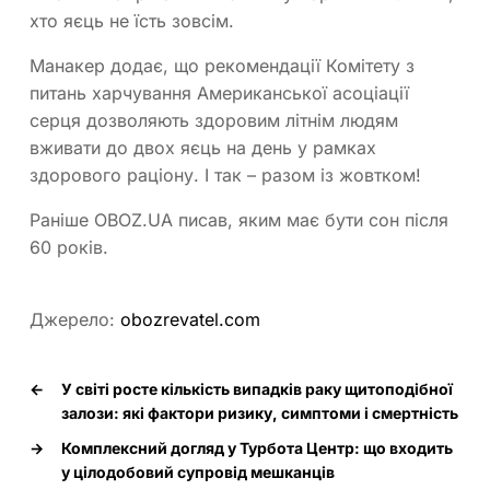
хто яєць не їсть зовсім.
Манакер додає, що рекомендації Комітету з
питань харчування Американської асоціації
серця дозволяють здоровим літнім людям
вживати до двох яєць на день у рамках
здорового раціону. І так – разом із жовтком!
Раніше OBOZ.UA писав, яким має бути сон після
60 років.
Джерело:
obozrevatel.com
←
У світі росте кількість випадків раку щитоподібної
залози: які фактори ризику, симптоми і смертність
→
Комплексний догляд у Турбота Центр: що входить
у цілодобовий супровід мешканців