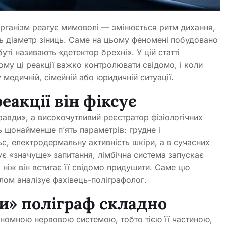
організм реагує мимоволі — змінюється ритм дихання,
ть діаметр зіниць. Саме на цьому феномені побудовано
буті називають «детектор брехні». У цій статті
му ці реакції важко контролювати свідомо, і коли
медичній, сімейній або юридичній ситуації.
реакції він фіксує
авди», а високочутливий реєстратор фізіологічних
ь щонайменше п’ять параметрів: грудне і
ьс, електродермальну активність шкіри, а в сучасних
є «значуще» запитання, лімбічна система запускає
 ніж він встигає її свідомо придушити. Саме цю
лом аналізує фахівець-поліграфолог.
и» поліграф складно
тономною нервовою системою, тобто тією її частиною,