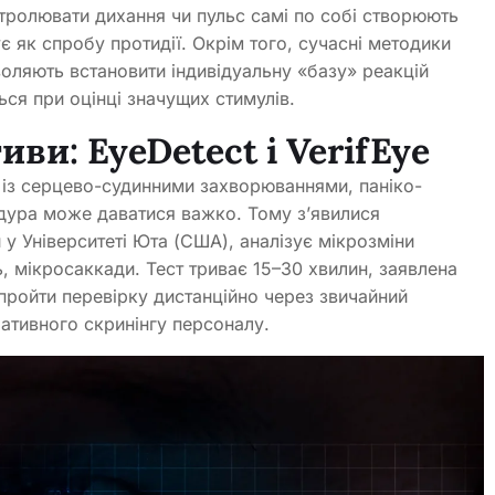
тролювати дихання чи пульс самі по собі створюють
ує як спробу протидії. Окрім того, сучасні методики
воляють встановити індивідуальну «базу» реакцій
ься при оцінці значущих стимулів.
тиви:
EyeDetect
і VerifEye
 із серцево-судинними захворюваннями, паніко-
дура може даватися важко. Тому з’явилися
й у Університеті Юта (США), аналізує мікрозміни
ь, мікросаккади. Тест триває 15–30 хвилин, заявлена
 пройти перевірку дистанційно через звичайний
ативного скринінгу персоналу.