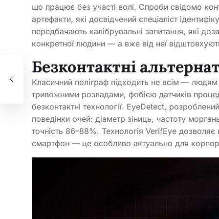
що працює без участі волі. Спроби свідомо кон
артефакти, які досвідчений спеціаліст ідентифік
передбачають калібрувальні запитання, які доз
конкретної людини — а вже від неї відштовхуют
Безконтактні альтерна
ці
Класичний поліграф підходить не всім — людям
тривожними розладами, фобією датчиків проце
безконтактні технології. EyeDetect, розроблени
поведінки очей: діаметр зіниць, частоту морган
точність 86–88%. Технологія VerifEye дозволяє
смартфон — це особливо актуально для корпор