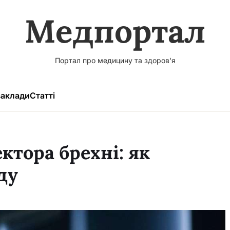
Медпортал
Портал про медицину та здоров'я
аклади
Статті
ктора брехні: як
ду