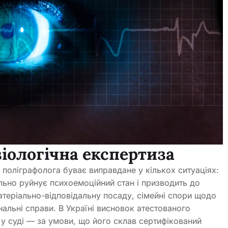
іологічна експертиза
о поліграфолога буває виправдане у кількох ситуаціях:
ально руйнує психоемоційний стан і призводить до
атеріально-відповідальну посаду, сімейні спори щодо
нальні справи. В Україні висновок атестованого
у суді — за умови, що його склав сертифікований