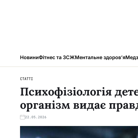
Новини
Фітнес та ЗСЖ
Ментальне здоров’я
Медз
СТАТТІ
Психофізіологія дете
організм видає прав
22.05.2026