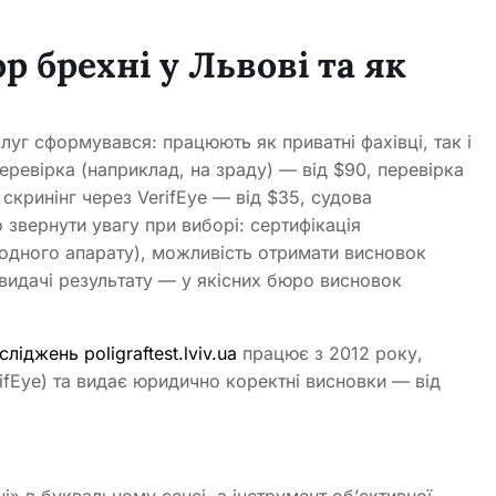
р брехні у Львові та як
слуг сформувався: працюють як приватні фахівці, так і
перевірка (наприклад, на зраду) — від $90, перевірка
скринінг через VerifEye — від $35, судова
 звернути увагу при виборі: сертифікація
е одного апарату), можливість отримати висновок
 видачі результату — у якісних бюро висновок
іджень poligraftest.lviv.ua
працює з 2012 року,
rifEye) та видає юридично коректні висновки — від
» в буквальному сенсі, а інструмент об’єктивної