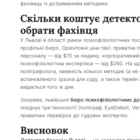
фахівець із дотриманням методики.
Скільки коштує детекто
обрати фахівця
У Львові й області ринок психофізіологічних по
профільні бюро. Орієнтовні ціни такі: приватна 
персоналу — від $70 за людину, корпоративний 
психофізіологічна експертиза — від $260. На що
поліграфолога, наявність кількох методик (а н
встановленого зразка для суду, а також термін
видається того ж дня.
Зокрема, львівське
бюро психофізіологічних досл
поєднує три технології (поліграф, EyeDetect, Ve
приватних перевірок до судових експертиз.
Висновок
Детектор брехні у Львові
— не «детектор брехні