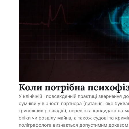
Коли потрібна психофіз
У клінічній і повсякденній практиці звернення д
сумніви у вірності партнера (питання, яке букв
тривожних розладів), перевірка кандидата на м
опіки чи розділу майна, а також судові та кримі
поліграфолога визнається допустимим доказом 