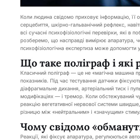
Коли людина свідомо приховує інформацію, її 
серцебиття, шкірно-гальванічний рефлекс, наві
всі сучасні психофізіологічні перевірки, які в по
розберемо, що насправді вимірює апаратура, чо
психофізіологічна експертиза може допомогти у 
Що таке поліграф і які 
Класичний поліграф — це не «магічна машина пр
показників. Під час тестування датчики фіксуют
діафрагмальне дихання, артеріальний тиск і пул
модифікаціях — і тремор. Коли обстежуваний чу
реакцію вегетативної нервової системи швидше,
різницю між «нейтральним» і «значущим» стиму
Чому свідомо «обманут
Реакції, які фіксує апаратура, регулюються ав