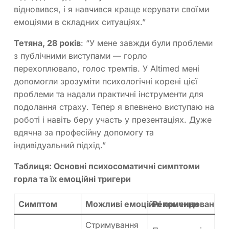
відновився, і я навчився краще керувати своїми
емоціями в складних ситуаціях.”
Тетяна, 28 років
: “У мене завжди були проблеми
з публічними виступами — горло
перехоплювало, голос тремтів. У Altimed мені
допомогли зрозуміти психологічні корені цієї
проблеми та надали практичні інструменти для
подолання страху. Тепер я впевнено виступаю на
роботі і навіть беру участь у презентаціях. Дуже
вдячна за професійну допомогу та
індивідуальний підхід.”
Таблиця: Основні психосоматичні симптоми
горла та їх емоційні тригери
Симптом
Можливі емоційні причини
Рекомендовані м
Стримування