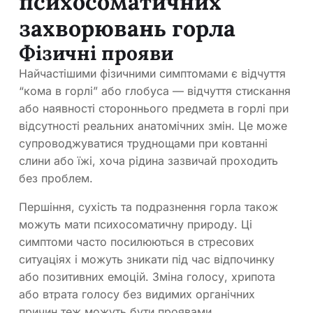
психосоматичних
захворювань горла
Фізичні прояви
Найчастішими фізичними симптомами є відчуття
“кома в горлі” або глобуса — відчуття стискання
або наявності стороннього предмета в горлі при
відсутності реальних анатомічних змін. Це може
супроводжуватися труднощами при ковтанні
слини або їжі, хоча рідина зазвичай проходить
без проблем.
Першіння, сухість та подразнення горла також
можуть мати психосоматичну природу. Ці
симптоми часто посилюються в стресових
ситуаціях і можуть зникати під час відпочинку
або позитивних емоцій. Зміна голосу, хрипота
або втрата голосу без видимих органічних
причин теж можуть бути проявами