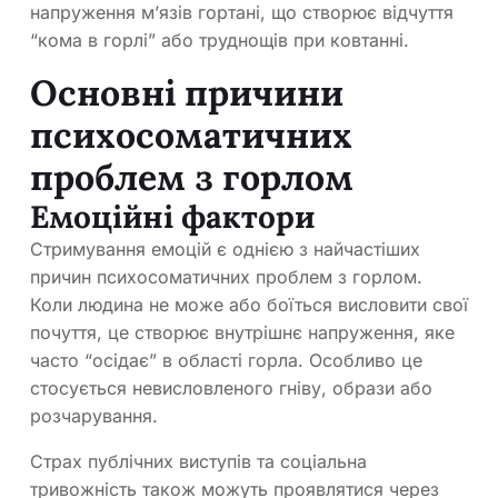
напруження м’язів гортані, що створює відчуття
“кома в горлі” або труднощів при ковтанні.
Основні причини
психосоматичних
проблем з горлом
Емоційні фактори
Стримування емоцій є однією з найчастіших
причин психосоматичних проблем з горлом.
Коли людина не може або боїться висловити свої
почуття, це створює внутрішнє напруження, яке
часто “осідає” в області горла. Особливо це
стосується невисловленого гніву, образи або
розчарування.
Страх публічних виступів та соціальна
тривожність також можуть проявлятися через