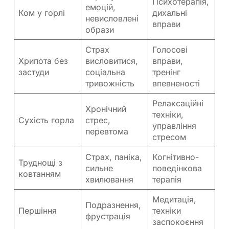
Психотерапія,
емоцій,
Ком у горлі
дихальні
невисловлені
вправи
образи
Страх
Голосові
Хрипота без
висловитися,
вправи,
застуди
соціальна
тренінг
тривожність
впевненості
Релаксаційні
Хронічний
техніки,
Сухість горла
стрес,
управління
перевтома
стресом
Страх, паніка,
Когнітивно-
Труднощі з
сильне
поведінкова
ковтанням
хвилювання
терапія
Медитація,
Подразнення,
Першіння
техніки
фрустрація
заспокоєння