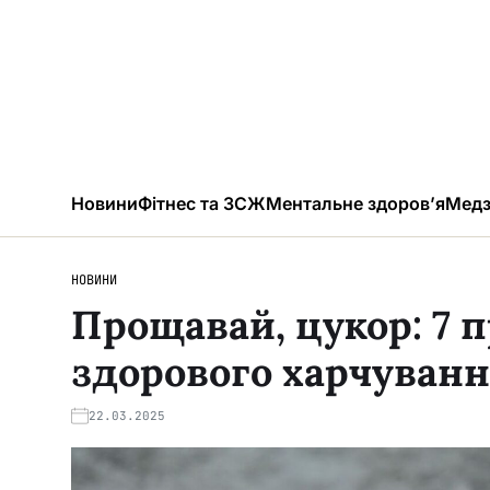
Новини
Фітнес та ЗСЖ
Ментальне здоров’я
Медз
НОВИНИ
Прощавай, цукор: 7 п
здорового харчуван
22.03.2025