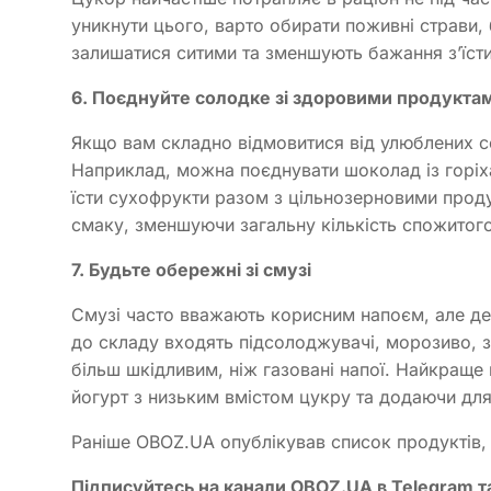
уникнути цього, варто обирати поживні страви, 
залишатися ситими та зменшують бажання з’їст
6. Поєднуйте солодке зі здоровими продукта
Якщо вам складно відмовитися від улюблених с
Наприклад, можна поєднувати шоколад із горіх
їсти сухофрукти разом з цільнозерновими прод
смаку, зменшуючи загальну кількість спожитог
7. Будьте обережні зі смузі
Смузі часто вважають корисним напоєм, але дея
до складу входять підсолоджувачі, морозиво, 
більш шкідливим, ніж газовані напої. Найкраще
йогурт з низьким вмістом цукру та додаючи для 
Раніше OBOZ.UA опублікував список продуктів, я
Підписуйтесь на канали OBOZ.UA в Telegram та 