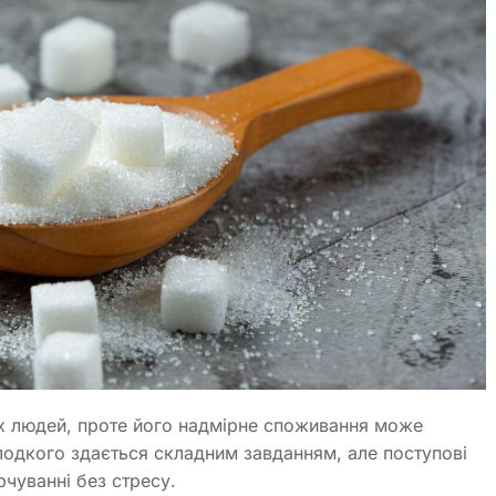
х людей, проте його надмірне споживання може
олодкого здається складним завданням, але поступові
рчуванні без стресу.