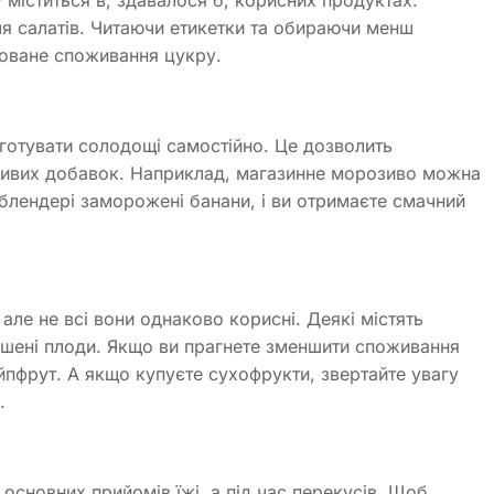
для салатів. Читаючи етикетки та обираючи менш
ховане споживання цукру.
 готувати солодощі самостійно. Це дозволить
дливих добавок. Наприклад, магазинне морозиво можна
блендері заморожені банани, і ви отримаєте смачний
ле не всі вони однаково корисні. Деякі містять
ушені плоди. Якщо ви прагнете зменшити споживання
йпфрут. А якщо купуєте сухофрукти, звертайте увагу
.
 основних прийомів їжі, а під час перекусів. Щоб