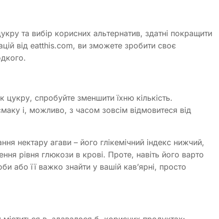
цукру та вибір корисних альтернатив, здатні покращити
ій від eatthis.com, ви зможете зробити своє
одкого.
к цукру, спробуйте зменшити їхню кількість.
аку і, можливо, з часом зовсім відмовитеся від
ня нектару агави – його глікемічний індекс нижчий,
ення рівня глюкози в крові. Проте, навіть його варто
и або її важко знайти у вашій кав’ярні, просто
 міститься в, здавалося б, корисних продуктах: