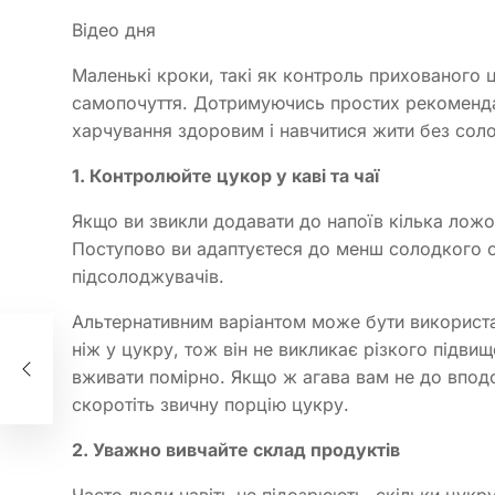
Відео дня
Маленькі кроки, такі як контроль прихованого 
самопочуття. Дотримуючись простих рекомендац
харчування здоровим і навчитися жити без сол
1. Контролюйте цукор у каві та чаї
Якщо ви звикли додавати до напоїв кілька ложо
Поступово ви адаптуєтеся до менш солодкого см
підсолоджувачів.
Альтернативним варіантом може бути використан
ніж у цукру, тож він не викликає різкого підвищ
і:
вживати помірно. Якщо ж агава вам не до вподоб
ети
скоротіть звичну порцію цукру.
2. Уважно вивчайте склад продуктів
Часто люди навіть не підозрюють, скільки цукру