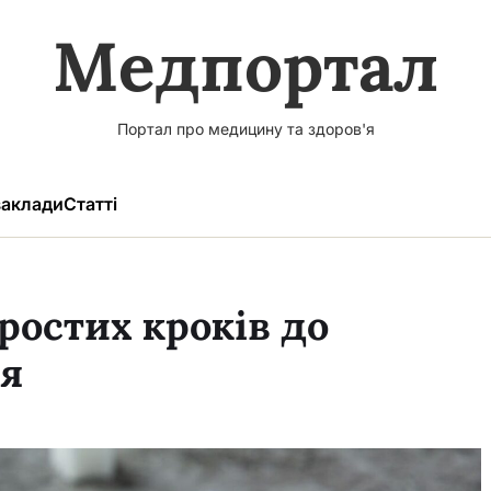
Медпортал
Портал про медицину та здоров'я
аклади
Статті
ростих кроків до
ня