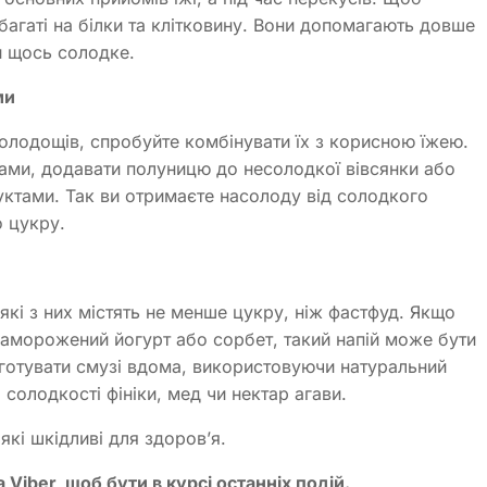
багаті на білки та клітковину. Вони допомагають довше
и щось солодке.
ми
олодощів, спробуйте комбінувати їх з корисною їжею.
ами, додавати полуницю до несолодкої вівсянки або
уктами. Так ви отримаєте насолоду від солодкого
о цукру.
кі з них містять не менше цукру, ніж фастфуд. Якщо
заморожений йогурт або сорбет, такий напій може бути
 готувати смузі вдома, використовуючи натуральний
солодкості фініки, мед чи нектар агави.
кі шкідливі для здоров’я.
Viber, щоб бути в курсі останніх подій.