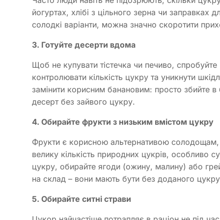
йогуртах, хлібі з цільного зерна чи заправках 
солодкі варіанти, можна значно скоротити при
3. Готуйте десерти вдома
Щоб не купувати тістечка чи печиво, спробуйте
контролювати кількість цукру та уникнути шкі
замінити корисним банановим: просто збийте в 
десерт без зайвого цукру.
4. Обирайте фрукти з низьким вмістом цукру
Фрукти є корисною альтернативою солодощам, а
велику кількість природних цукрів, особливо с
цукру, обирайте ягоди (ожину, малину) або гре
на склад – вони мають бути без доданого цукру
5. Обирайте ситні страви
Цукор найчастіше потрапляє в раціон не під час