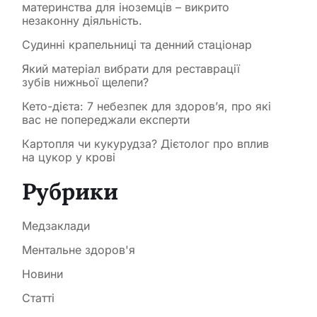
материнства для іноземців – викрито
незаконну діяльність.
Судинні крапельниці та денний стаціонар
Який матеріал вибрати для реставрації
зубів нижньої щелепи?
Кето-дієта: 7 небезпек для здоров’я, про які
вас не попереджали експерти
Картопля чи кукурудза? Дієтолог про вплив
на цукор у крові
Рубрики
Медзаклади
Ментальне здоров'я
Новини
Статті