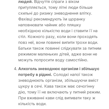
людей.
Відчуття спраги з віком
притупляється, тому літні люди більше
схильні до ризику зневоднення влітку.
Фахівці рекомендують їм щоранку
наповнювати чайник або пляшку
необхідною кількістю води і ставити її на
стіл. Кожного разу, коли вони проходять
повз неї, вони повинні випити трохи води.
Батьки також повинні слідкувати за питним
режимом маленьких дітей, адже вони не
можуть попросити воду самостійно.
Алкоголь зневоднює організм і збільшує
потребу в рідині.
Солодкі напої також
зневоднюють організм, збільшуючи вміст
цукру в сечі. Кава також має сечогінну
дію, тому її не включають у питний режим.
При вживанні кави слід випивати таку ж
кількість води.