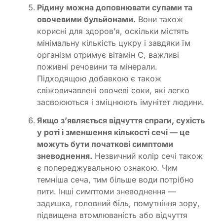
Рідину можна доповнювати супами та
овочевими бульйонами.
Вони також
корисні для здоров’я, оскільки містять
мінімальну кількість цукру і завдяки їм
організм отримує вітамін С, важливі
поживні речовини та мінерали.
Підходящою добавкою є також
свіжовичавлені овочеві соки, які легко
засвоюються і зміцнюють імунітет людини.
Якщо з’являється відчуття спраги, сухість
у роті і зменшення кількості сечі — це
можуть бути початкові симптоми
зневоднення.
Незвичний колір сечі також
є попереджувальною ознакою. Чим
темніша сеча, тим більше води потрібно
пити. Інші симптоми зневоднення —
задишка, головний біль, помутніння зору,
підвищена втомлюваність або відчуття