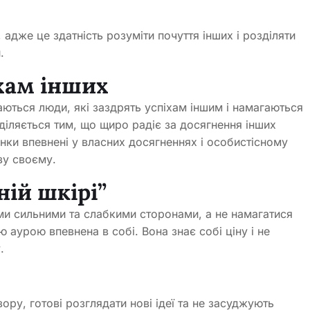
 адже це здатність розуміти почуття інших і розділяти
.
іхам інших
аються люди, які заздрять успіхам іншим і намагаються
іляється тим, що щиро радіє за досягнення інших
нки впевнені у власних досягненнях і особистісному
зу своєму.
ній шкірі”
ими сильними та слабкими сторонами, а не намагатися
 аурою впевнена в собі. Вона знає собі ціну і не
.
ору, готові розглядати нові ідеї та не засуджують