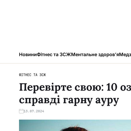
Новини
Фітнес та ЗСЖ
Ментальне здоров’я
Медз
ФІТНЕС ТА ЗСЖ
Перевірте свою: 10 о
справді гарну ауру
13.07.2024