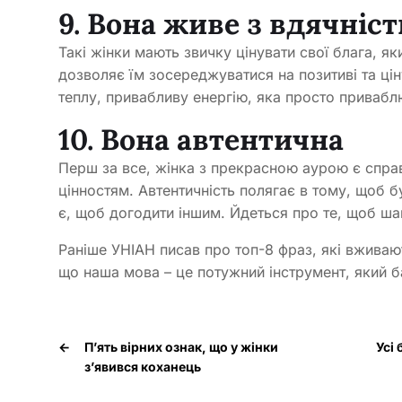
9. Вона живе з вдячніс
Такі жінки мають звичку цінувати свої блага, я
дозволяє їм зосереджуватися на позитиві та ці
теплу, привабливу енергію, яка просто привабл
10. Вона автентична
Перш за все, жінка з прекрасною аурою є спра
цінностям. Автентичність полягає в тому, щоб б
є, щоб догодити іншим. Йдеться про те, щоб ша
Раніше УНІАН писав про топ-8 фраз, які вживаю
що наша мова – це потужний інструмент, який б
←
П’ять вірних ознак, що у жінки
Усі 
з’явився коханець