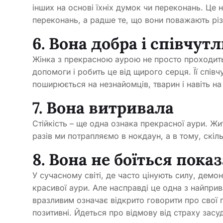
інших на основі їхніх думок чи переконань. Це 
переконань, а радше те, що вони поважають рі
6. Вона добра і співчут
Жінка з прекрасною аурою не просто проходить 
допомоги і робить це від щирого серця. Її спів
поширюється на незнайомців, тварин і навіть н
7. Вона витривала
Стійкість – ще одна ознака прекрасної аури. Житт
разів ми потрапляємо в нокдаун, а в тому, скіль
8. Вона не боїться пока
У сучасному світі, де часто цінують силу, дем
красивої аури. Але насправді це одна з найпри
вразливим означає відкрито говорити про свої п
позитивні. Йдеться про відмову від страху засу