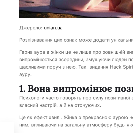
Джерело:
unian.ua
Розпізнавання цих ознак може додати унікальни
Гарна аура в жінки це не лише про зовнішній виг
випромінюється зсередини, змушуючи людей по
щасливими поруч з нею. Так, видання Hack Spiri
ауру.
1. Вона випромінює по
Психологи часто говорять про силу позитивної е
власний настрій, а й на оточуючих.
Це як ефект хвилі. Жінка з прекрасною аурою не
ним, впливаючи на загальну атмосферу будь-яко