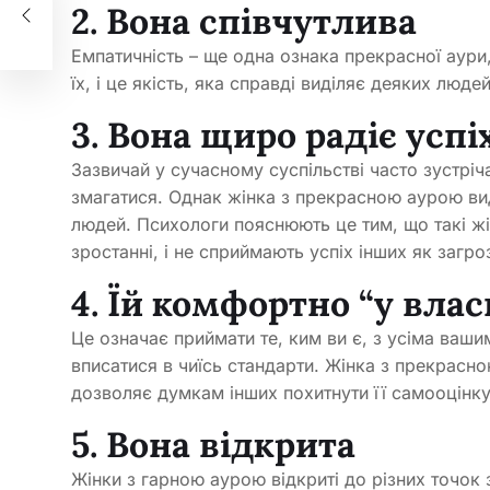
2. Вона співчутлива
Емпатичність – ще одна ознака прекрасної аури,
їх, і це якість, яка справді виділяє деяких людей
3. Вона щиро радіє усп
Зазвичай у сучасному суспільстві часто зустріч
змагатися. Однак жінка з прекрасною аурою вид
людей. Психологи пояснюють це тим, що такі жі
зростанні, і не сприймають успіх інших як загро
4. Їй комфортно “у влас
Це означає приймати те, ким ви є, з усіма ваш
вписатися в чиїсь стандарти. Жінка з прекрасною
дозволяє думкам інших похитнути її самооцінку
5. Вона відкрита
Жінки з гарною аурою відкриті до різних точок з