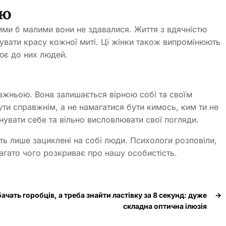
тю
кими б малими вони не здавалися. Життя з вдячністю
нувати красу кожної миті. Ці жінки також випромінюють
ює до них людей.
вжньою. Вона залишається вірною собі та своїм
ути справжнім, а не намагатися бути кимось, ким ти не
нувати себе та вільно висловлювати свої погляди.
ть лише зациклені на собі люди. Психологи розповіли,
агато чого розкриває про нашу особистість.
бачать горобців, а треба знайти ластівку за 8 секунд: дуже
→
складна оптична ілюзія