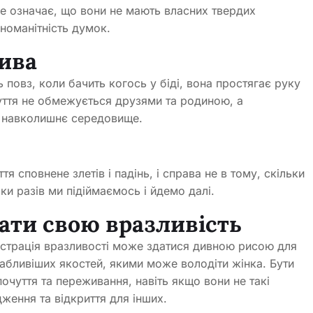
не означає, що вони не мають власних твердих
зноманітність думок.
лива
повз, коли бачить когось у біді, вона простягає руку
чуття не обмежується друзями та родиною, а
а навколишнє середовище.
я сповнене злетів і падінь, і справа не в тому, скільки
ки разів ми підіймаємось і йдемо далі.
зати свою вразливість
онстрація вразливості може здатися дивною рисою для
вабливіших якостей, якими може володіти жінка. Бути
очуття та переживання, навіть якщо вони не такі
дження та відкриття для інших.