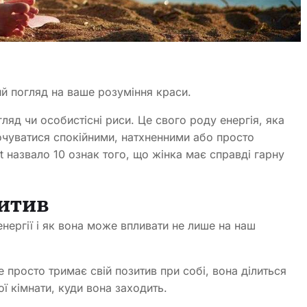
й погляд на ваше розуміння краси.
ляд чи особистісні риси. Це свого роду енергія, яка
чуватися спокійними, натхненними або просто
t назвало 10 ознак того, що жінка має справді гарну
зитив
нергії і як вона може впливати не лише на наш
 просто тримає свій позитив при собі, вона ділиться
ї кімнати, куди вона заходить.