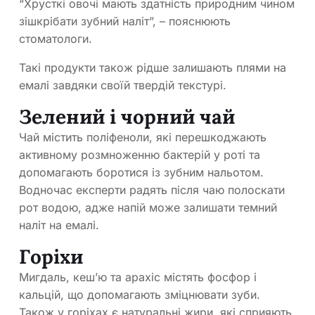
“Хрусткі овочі мають здатність природним чином
зішкрібати зубний наліт”, – пояснюють
стоматологи.
Такі продукти також рідше залишають плями на
емалі завдяки своїй твердій текстурі.
Зелений і чорний чай
Чай містить поліфеноли, які перешкоджають
активному розмноженню бактерій у роті та
допомагають боротися із зубним нальотом.
Водночас експерти радять після чаю полоскати
рот водою, адже напій може залишати темний
наліт на емалі.
Горіхи
Мигдаль, кеш’ю та арахіс містять фосфор і
кальцій, що допомагають зміцнювати зуби.
Також у горіхах є натуральні жири, які сприяють