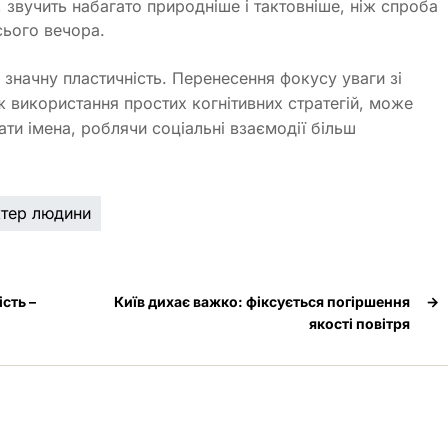
, звучить набагато природніше і тактовніше, ніж спроба
сього вечора.
 значну пластичність. Перенесення фокусу уваги зі
 використання простих когнітивних стратегій, може
ти імена, роблячи соціальні взаємодії більш
тер людини
сть –
Київ дихає важко: фіксується погіршення
→
якості повітря