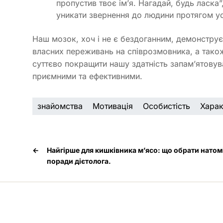
пропустив твоє ім’я. Нагадай, будь ласка”
уникати звернення до людини протягом у
Наш мозок, хоч і не є бездоганним, демонструє
власних переживань на співрозмовника, а також
суттєво покращити нашу здатність запам’ятовува
приємними та ефективними.
знайомства
Мотивація
Особистість
Харак
←
Найгірше для кишківника м’ясо: що обрати натомі
поради дієтолога.
Медпортал © 2026