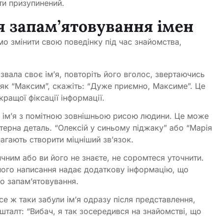
ти призупинений.
я запам’ятовування імен
о змінити свою поведінку під час знайомства,
звала своє ім’я, повторіть його вголос, звертаючись
 як “Максим”, скажіть: “Дуже приємно, Максиме”. Це
ращої фіксації інформації.
 ім’я з помітною зовнішньою рисою людини. Це може
ктерна деталь. “Олексій у синьому піджаку” або “Марія
магають створити міцніший зв’язок.
чним або ви його не знаєте, не соромтеся уточнити.
 його написання надає додаткову інформацію, що
о запам’ятовування.
е ж таки забули ім’я одразу після представлення,
шталт: “Вибач, я так зосередився на знайомстві, що