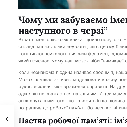
Чому ми забуваємо імен
наступного в черзі”
Втрата імені співрозмовника, щойно почутого, 
справді ми настільки неуважні, чи є цьому біль
когнітивної психології виявили феномен, відомий 
який пояснює, чому наш мозок ніби “вимикає” 
Коли незнайома людина називає своє ім’я, наша
Мозок починає активно моделювати власну пове
рукостискання, яке враження справити. На друг
адже він не вважається нагальним. У цей момент
аніж слуханням того, що говорить інша людина.
потрапляє до робочої пам’яті, бо весь когніти
ка
ть –
Пастка робочої пам’яті: ім’