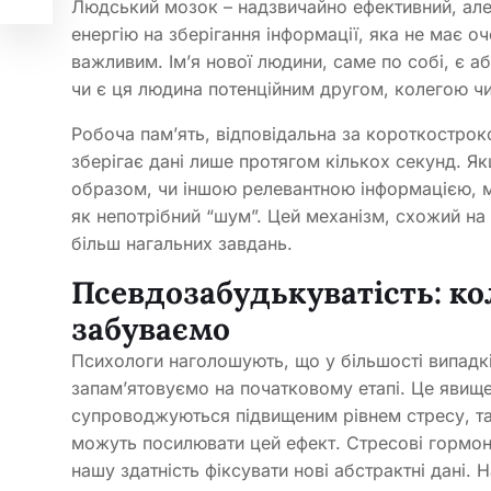
Людський мозок – надзвичайно ефективний, але
енергію на зберігання інформації, яка не має о
важливим. Ім’я нової людини, саме по собі, є 
чи є ця людина потенційним другом, колегою ч
Робоча пам’ять, відповідальна за короткострок
зберігає дані лише протягом кількох секунд. Як
образом, чи іншою релевантною інформацією, м
як непотрібний “шум”. Цей механізм, схожий на
більш нагальних завдань.
Псевдозабудькуватість: ко
забуваємо
Психологи наголошують, що у більшості випадкі
запам’ятовуємо на початковому етапі. Це явище
супроводжуються підвищеним рівнем стресу, такі
можуть посилювати цей ефект. Стресові гормон
нашу здатність фіксувати нові абстрактні дані. 