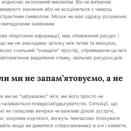
 водночас економний механізм. Він не витрачає
чевидного значення або не асоціюється з чимось
абстрактним символом. Мозок не має одразу розуміння,
и випадковим знайомим.
ове зберігання інформації, має обмежений ресурс і
що ми не знаходимо зв’язку між ім’ям та емоцією,
озок схильний “очищати” простір, сприймаючи це ім’я
 автоматичне видалення спаму, звільняє ресурси для
ли ми не запам’ятовуємо, а не
в ми не “забуваємо” ім’я, ми його просто не
 називається псевдозабудькуватістю. Ситуації, що
 як галасливі вечірки чи важливі ділові зустрічі,
и, зокрема кортизол, можуть тимчасово блокувати
Навіть якщо ви дивитеся співрозмовнику в очі і киваєте,