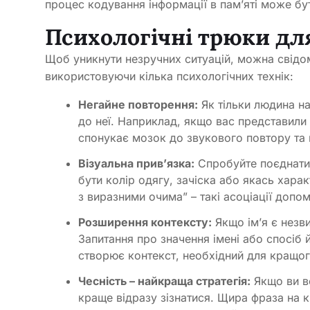
процес кодування інформації в пам’яті може бу
Психологічні трюки дл
Щоб уникнути незручних ситуацій, можна свідом
використовуючи кілька психологічних технік:
Негайне повторення:
Як тільки людина на
до неї. Наприклад, якщо вас представили
спонукає мозок до звукового повтору та к
Візуальна прив’язка:
Спробуйте поєднати
бути колір одягу, зачіска або якась хара
з виразними очима” – такі асоціації допо
Розширення контексту:
Якщо ім’я є незви
Запитання про значення імені або спосіб
створює контекст, необхідний для кращог
Чесність – найкраща стратегія:
Якщо ви вс
краще відразу зізнатися. Щира фраза на к