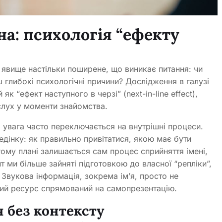
а: психологія “ефекту
– явище настільки поширене, що виникає питання: чи
ш глибокі психологічні причини? Дослідження в галузі
як “ефект наступного в черзі” (next-in-line effect),
слух у моменти знайомства.
 увага часто переключається на внутрішні процеси.
дінку: як правильно привітатися, якою має бути
ому плані залишається сам процес сприйняття імені,
 ми більше зайняті підготовкою до власної “репліки”,
 Звукова інформація, зокрема ім’я, просто не
вний ресурс спрямований на самопрезентацію.
я без контексту