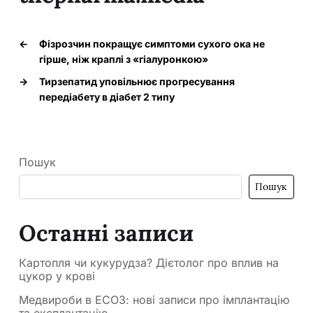
←
Фізрозчин покращує симптоми сухого ока не
гірше, ніж краплі з «гіалуронкою»
→
Тирзепатид уповільнює прогресування
передіабету в діабет 2 типу
Пошук
Пошук
Останні записи
Картопля чи кукурудза? Дієтолог про вплив на
цукор у крові
Медвироби в ЕСОЗ: нові записи про імплантацію
та експлантацію