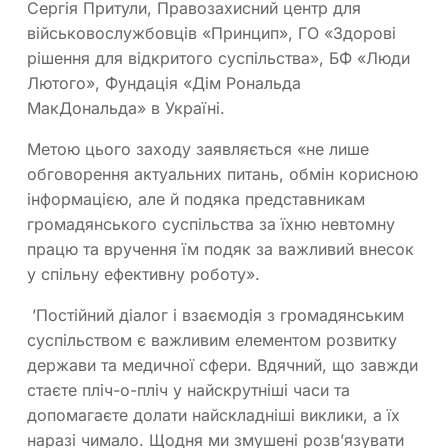
Сергія Притули, Правозахисний центр для
військовослужбовців «Принцип», ГО «Здорові
рішення для відкритого суспільства», БФ «Люди
Лютого», Фундація «Дім Рональда
МакДональда» в Україні.
Метою цього заходу заявляється «не лише
обговорення актуальних питань, обмін корисною
інформацією, але й подяка представникам
громадянського суспільства за їхню невтомну
працю та вручення їм подяк за важливий внесок
у спільну ефективну роботу».
ʼПостійний діалог і взаємодія з громадянським
суспільством є важливим елементом розвитку
держави та медичної сфери. Вдячний, що завжди
стаєте пліч-о-пліч у найскрутніші часи та
допомагаєте долати найскладніші виклики, а їх
наразі чимало. Щодня ми змушені розвʼязувати