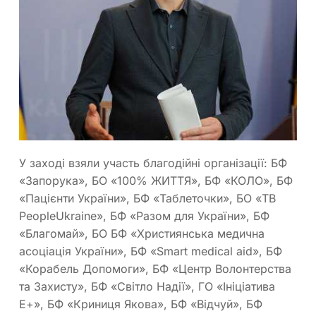
У заході взяли участь благодійні організації: БФ
«Запорука», БО «100% ЖИТТЯ», БФ «КОЛО», БФ
«Пацієнти України», БФ «Таблеточки», БО «ТВ
PeopleUkraine», БФ «Разом для України», БФ
«Благомай», БО БФ «Християнська медична
асоціація України», БФ «Smart medical aid», БФ
«Корабель Допомоги», БФ «Центр Волонтерства
та Захисту», БФ «Світло Надії», ГО «Ініціатива
Е+», БФ «Криниця Якова», БФ «Відчуй», БФ