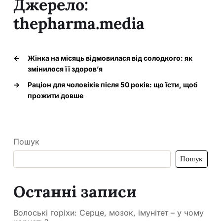
Джерело:
thepharma.media
←
Жінка на місяць відмовилася від солодкого: як
змінилося її здоров’я
→
Раціон для чоловіків після 50 років: що їсти, щоб
прожити довше
Пошук
Пошук
Останні записи
Волоські горіхи: Серце, мозок, імунітет – у чому