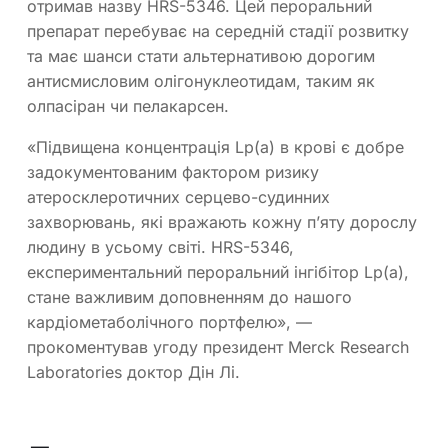
отримав назву HRS-5346. Цей пероральний
препарат перебуває на середній стадії розвитку
та має шанси стати альтернативою дорогим
антисмисловим олігонуклеотидам, таким як
олпасіран чи пелакарсен.
«Підвищена концентрація Lp(a) в крові є добре
задокументованим фактором ризику
атеросклеротичних серцево-судинних
захворювань, які вражають кожну пʼяту дорослу
людину в усьому світі. HRS-5346,
експериментальний пероральний інгібітор Lp(a),
стане важливим доповненням до нашого
кардіометаболічного портфелю», —
прокоментував угоду президент Merck Research
Laboratories доктор Дін Лі.