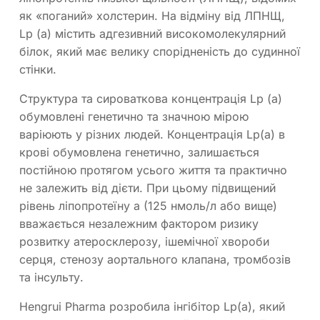
як «поганий» холстерин. На відміну від ЛПНЩ,
Lp (a) містить адгезивний високомолекулярний
білок, який має велику спорідненість до судинної
стінки.
Структура та сироваткова концентрація Lp (a)
обумовлені генетично та значною мірою
варіюють у різних людей. Концентрація Lp(a) в
крові обумовлена генетично, залишається
постійною протягом усього життя та практично
не залежить від дієти. При цьому підвищений
рівень ліпопротеїну a (125 нмоль/л або вище)
вважається незалежним фактором ризику
розвитку атеросклерозу, ішемічної хвороби
серця, стенозу аортального клапана, тромбозів
та інсульту.
Hengrui Pharma розробила інгібітор Lp(a), який