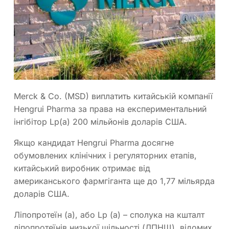
Merck & Co. (MSD) виплатить китайській компанії
Hengrui Pharma за права на експериментальний
інгібітор Lp(a) 200 мільйонів доларів США.
Якщо кандидат Hengrui Pharma досягне
обумовлених клінічних і регуляторних етапів,
китайський виробник отримає від
американського фармгіганта ще до 1,77 мільярда
доларів США.
Ліпопротеїн (а), або Lp (a) – сполука на кшталт
ліпопротеїнів низької щільності (ЛПНЩ), відомих