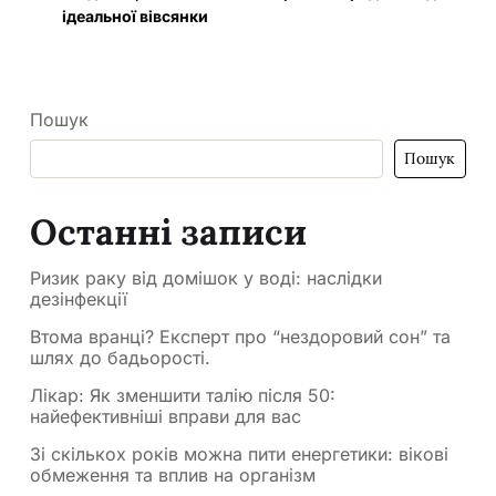
ідеальної вівсянки
Пошук
Пошук
Останні записи
Ризик раку від домішок у воді: наслідки
дезінфекції
Втома вранці? Експерт про “нездоровий сон” та
шлях до бадьорості.
Лікар: Як зменшити талію після 50:
найефективніші вправи для вас
Зі скількох років можна пити енергетики: вікові
обмеження та вплив на організм