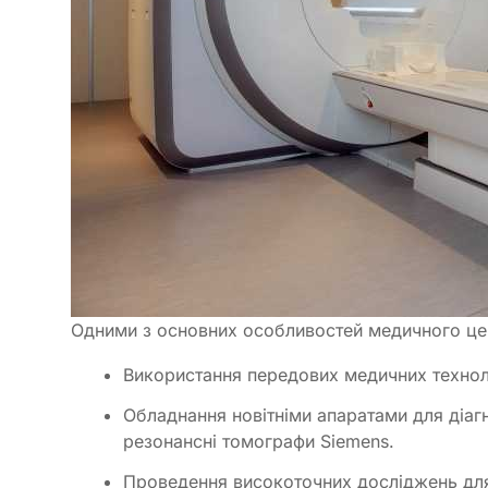
Одними з основних особливостей медичного це
Використання передових медичних технол
Обладнання новітніми апаратами для діагн
резонансні томографи Siemens.
Проведення високоточних досліджень для 