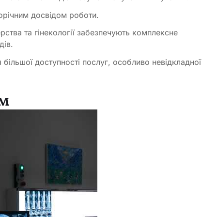
торічним досвідом роботи.
ушерства та гінекології забезпечують комплексне
дів.
 більшої доступності послуг, особливо невідкладної
ом