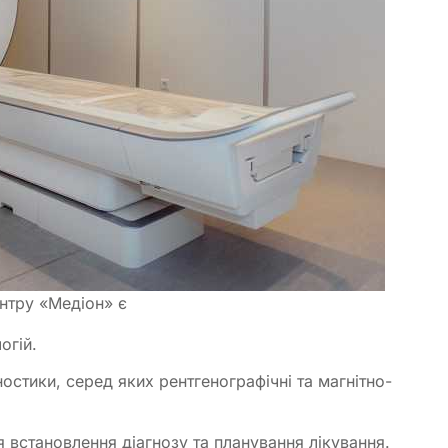
нтру «Медіон» є
огій.
остики, серед яких рентгенографічні та магнітно-
встановлення діагнозу та планування лікування.