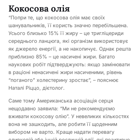
Кокосова олія
“Попри те, що кокосова олія має своїх
шанувальників, її користь значно перебільшена.
Усього близько 15% її жиру – це тригліцериди
середнього ланцюга, які організм використовує
як джерело енергії, а не накопичує. Однак решта
приблизно 85% – це насичені жири. Багато
наукових робіт підтверджують: якщо замінювати
в раціоні ненасичені жири насиченими, рівень
“поганого” холестерину зростає”, – пояснює
Наталі Ріццо, дієтолог.
Саме тому Американська асоціація серця
нещодавно заявила: “Ми не рекомендуємо
вживати кокосову олію”. У невеликих кількостях
вона не зашкодить, але робити її щоденним
вибором не варто. Краще надати перевагу
оливковій або іншій рослинній олії, які позитивно