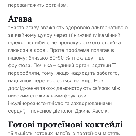
перевантажить організм.
Агава
“Часто агаву вважають здоровою альтернативою
звичайному цукру через її нижчий глікемічний
індекс, що нібито не провокує різкого стрибка
глюкози в крові. Проте проблема полягає в
іншому: близько 80-90 % її складу – це
фруктоза. Печінка – єдиний орган, здатний її
переробляти, тому, якщо надходить забагато,
надлишок перетворюється на жир. Нові
дослідження також демонструють зв’язок між
високим споживанням фруктози,
інсулінорезистентністю та захворюваннями
серця”, – пояснює дієтолог Джина Хассік.
Готові протеїнові коктейлі
“Більшість готових напоїв із протеїном містять