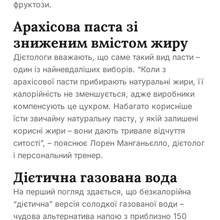
фруктози.
Арахісова паста зі
зниженим вмістом жиру
Дієтологи вважають, що саме такий вид пасти –
один із найневдаліших виборів. “Коли з
арахісової пасти прибирають натуральні жири, її
калорійність не зменшується, адже виробники
компенсують це цукром. Набагато корисніше
їсти звичайну натуральну пасту, у якій залишені
корисні жири – вони дають тривале відчуття
ситості”, – пояснює Лорен Манганьєлло, дієтолог
і персональний тренер.
Дієтична газована вода
На перший погляд здається, що безкалорійна
“дієтична” версія солодкої газованої води –
чудова альтернатива напою з приблизно 150