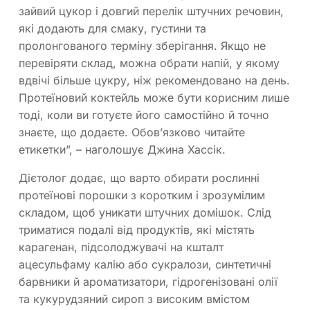
зайвий цукор і довгий перелік штучних речовин,
які додають для смаку, густини та
пролонгованого терміну зберігання. Якщо не
перевіряти склад, можна обрати напій, у якому
вдвічі більше цукру, ніж рекомендовано на день.
Протеїновий коктейль може бути корисним лише
тоді, коли ви готуєте його самостійно й точно
знаєте, що додаєте. Обов’язково читайте
етикетки”, – наголошує Джина Хассік.
Дієтолог додає, що варто обирати рослинні
протеїнові порошки з коротким і зрозумілим
складом, щоб уникати штучних домішок. Слід
триматися подалі від продуктів, які містять
карагенан, підсолоджувачі на кшталт
ацесульфаму калію або сукралози, синтетичні
барвники й ароматизатори, гідрогенізовані олії
та кукурудзяний сироп з високим вмістом