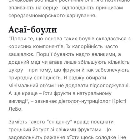
впливають на серце і відповідають принципам
середземноморського харчування.
Асаї-боули
“Попри те, що основа таких боулів складається з
корисних компонентів, їх калорійність часто
зашкалює. Порції бувають надто великими, а
доданий мед чи агава лише збільшують кількість
цукру – при тому, що фрукти й так забезпечують
природну солодкість. Я раджу обирати
мінімальний об’єм і не додавати підсолоджувачі.
А ще краще – їсти фрукти в натуральному
вигляді”, – зазначає дієтолог-нутриціолог Крісті
ЛеБо.
Замість такого “сніданку” краще поєднати
грецький йогурт зі свіжими фруктами. Це
задовольнить бажання з’їсти щось солодке і не