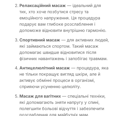
Релаксаційний масаж
— ідеальний для
тих, хто хоче позбутися стресу та
емоційного напруження. Ця процедура
подарує вам глибоке розслаблення і
допоможе відновити внутрішню гармонію.
Спортивний масаж
— для активних людей,
які займаються спортом. Такий масаж
допомагає швидше відновитися після
фізичних навантажень і запобігає травмам.
Антицелюлітний масаж
— процедура, яка
не тільки покращує вигляд шкіри, але й
активує обмінні процеси в організмі,
сприяючи усуненню целюліту.
Масаж для вагітних
— спеціальні техніки,
які допомагають зняти напругу у спині,
полегшити больові відчуття і забезпечити
розслаблення для майбутніх мам.