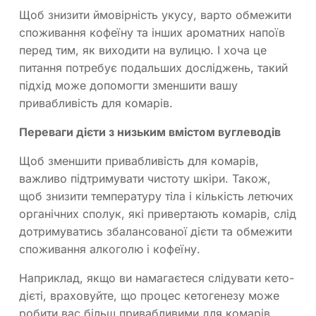
Щоб знизити ймовірність укусу, варто обмежити
споживання кофеїну та інших ароматних напоїв
перед тим, як виходити на вулицю. І хоча це
питання потребує подальших досліджень, такий
підхід може допомогти зменшити вашу
привабливість для комарів.
Переваги дієти з низьким вмістом вуглеводів
Щоб зменшити привабливість для комарів,
важливо підтримувати чистоту шкіри. Також,
щоб знизити температуру тіла і кількість летючих
органічних сполук, які привертають комарів, слід
дотримуватись збалансованої дієти та обмежити
споживання алкоголю і кофеїну.
Наприклад, якщо ви намагаєтеся слідувати кето-
дієті, враховуйте, що процес кетогенезу може
робити вас більш привабливими для комарів