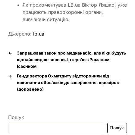
Як прокоментував LB.ua Віктор Ляшко, уже
працюють правоохоронні органи,
вивчаючи ситуацію.
Джерело:
lb.ua
←
Запрацював закон про медканабіс, але ліки будуть
щонайшвидше восени. Інтерв’ю з Романом
Ісаєнком
→
Гендиректора Охматдиту відсторонили від
виконання обов’язків до завершення перевірок
(доповнено)
Пошук
Пошук