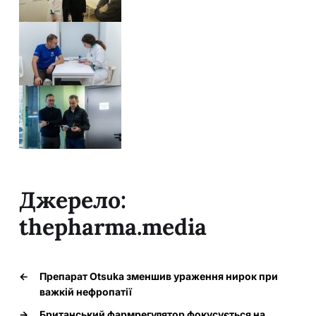
Джерело:
thepharma.media
←
Препарат Otsuka зменшив ураження нирок при
важкій нефропатії
→
Британський фармрегулятор фокусується на