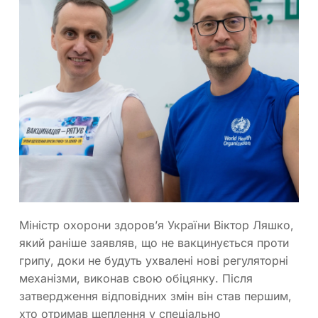
Міністр охорони здоров’я України Віктор Ляшко,
який раніше заявляв, що не вакцинується проти
грипу, доки не будуть ухвалені нові регуляторні
механізми, виконав свою обіцянку. Після
затвердження відповідних змін він став першим,
хто отримав щеплення у спеціально