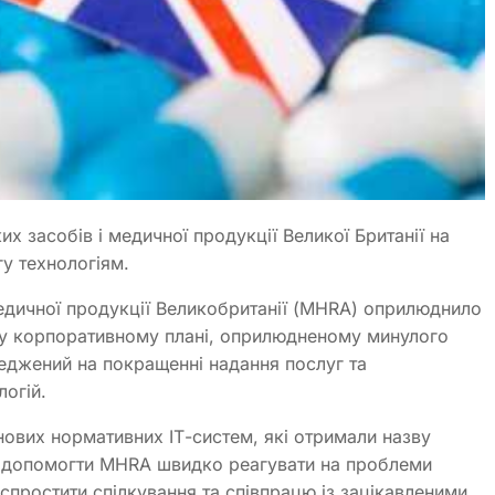
их засобів і медичної продукції Великої Британії на
у технологіям.
медичної продукції Великобританії (MHRA) оприлюднило
ому корпоративному плані, оприлюдненому минулого
еджений на покращенні надання послуг та
логій.
нових нормативних ІТ-систем, які отримали назву
ть допомогти MHRA швидко реагувати на проблеми
спростити спілкування та співпрацю із зацікавленими