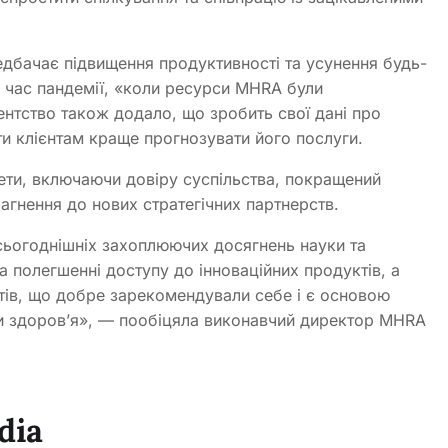
дбачає підвищення продуктивності та усунення будь-
д час пандемії, «коли ресурси MHRA були
ентство також додало, що зробить свої дані про
и клієнтам краще прогнозувати його послуги.
ети, включаючи довіру суспільства, покращений
рагнення до нових стратегічних партнерств.
ьогоднішніх захоплюючих досягнень науки та
а полегшенні доступу до інноваційних продуктів, а
тів, що добре зарекомендували себе і є основою
и здоров’я», — пообіцяла виконавчий директор MHRA
dia