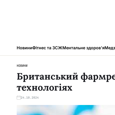
Новини
Фітнес та ЗСЖ
Ментальне здоров’я
Медз
НОВИНИ
Британський фармре
технологіях
24.10.2024