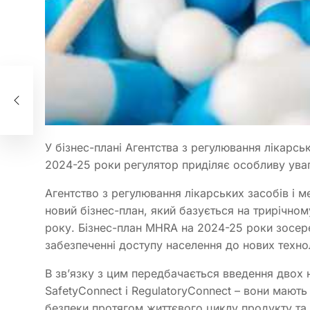
тав
в
ння
У бізнес-плані Агентства з регулювання лікарськ
2024-25 роки регулятор приділяє особливу уваг
Агентство з регулювання лікарських засобів і 
новий бізнес-план, який базується на трирічн
року. Бізнес-план MHRA на 2024-25 роки зосер
забезпеченні доступу населення до нових техно
В зв’язку з цим передбачається введення двох 
SafetyConnect і RegulatoryConnect – вони маю
безпеки протягом життєвого циклу продукту та 