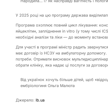
Народила… і? Як насправді вагітність і полог
У 2025 році на цю програму держава виділилапо
Програма охоплює повний цикл лікування: консу
яйцеклітин, запліднення in vitro (у тому числі I
необхідні аналізи та ліки — до моменту встановл
Для участі в програмі міністр радить звернути
має договір із НСЗУ на амбулаторну допомогу.
потреби. Отримати висновок мультидисциплінарн
обрати клініку, яка надає ці послуги за догово
Від українок хочуть більше дітей, щоб «від
ембріологиня Ольга Малюта
Джерело:
lb.ua