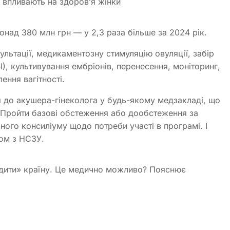
и впливають на здоров’я жінки
над 380 млн грн — у 2,3 раза більше за 2024 рік.
льтації, медикаментозну стимуляцію овуляції, забір
CSI), культивування ембріонів, перенесення, моніторинг,
ення вагітності.
ся до акушера-гінеколога у будь-якому медзакладі, що
 Пройти базові обстеження або дообстеження за
ого консиліуму щодо потреби участі в програмі. І
ром з НСЗУ.
родити» країну. Це медично можливо? Пояснює