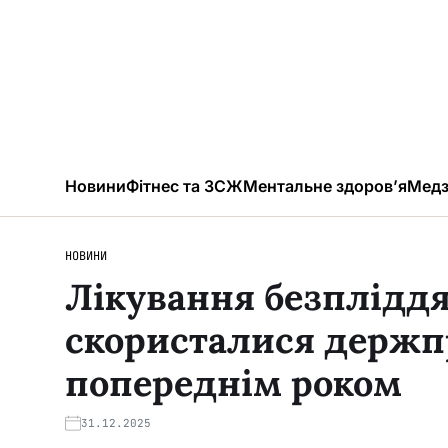
Новини
Фітнес та ЗСЖ
Ментальне здоров’я
Медз
НОВИНИ
Лікування безпліддя
скористалися держп
попереднім роком
31.12.2025