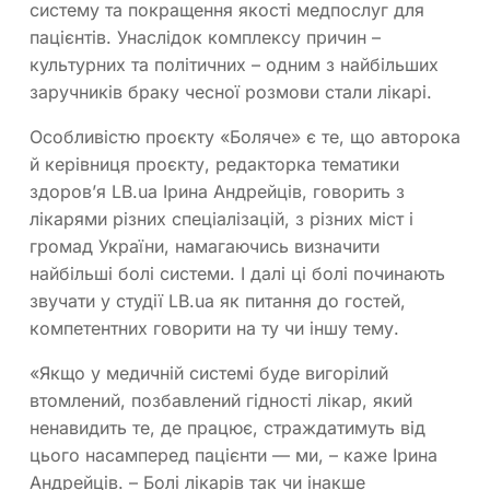
систему та покращення якості медпослуг для
пацієнтів. Унаслідок комплексу причин –
культурних та політичних – одним з найбільших
заручників браку чесної розмови стали лікарі.
Особливістю проєкту «Боляче» є те, що авторока
й керівниця проєкту, редакторка тематики
здоров’я LB.ua Ірина Андрейців, говорить з
лікарями різних спеціалізацій, з різних міст і
громад України, намагаючись визначити
найбільші болі системи. І далі ці болі починають
звучати у студії LB.ua як питання до гостей,
компетентних говорити на ту чи іншу тему.
«Якщо у медичній системі буде вигорілий
втомлений, позбавлений гідності лікар, який
ненавидить те, де працює, страждатимуть від
цього насамперед пацієнти — ми, – каже Ірина
Андрейців. – Болі лікарів так чи інакше