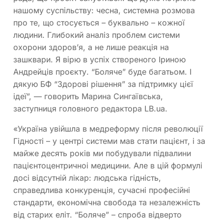
нашому суспільству: чесна, системна розмова
про те, що стосується – буквально – кожної
людини. Глибокий аналіз проблем системи
охорони здоров’я, а не лише реакція на
зашквари. Я вірю в успіх створеного Іриною
Андрейців проєкту. “Боляче” буде багатьом. І
дякую БФ “Здорові рішення” за підтримку цієї
ідеї”, — говорить Марина Сингаївська,
заступниця головного редактора LB.ua.
«Україна увійшла в медреформу після революції
Гідності – у центрі системи мав стати пацієнт, і за
майже десять років ми побудували підвалини
пацієнтоцентричноі медицини. Але в цій формулі
досі відсутній лікар: людська гідність,
справедлива конкуренція, сучасні професійні
стандарти, економічна свобода та незалежність
від старих еліт. “Боляче” – спроба відверто