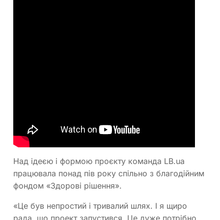
Над ідеєю і формою проєкту команда LB.ua
працювала понад пів року спільно з благодійним
фондом «Здорові рішення».
«Це був непростий і тривалий шлях. І я щиро
рада, що проект запустився. Це дуже потрібно