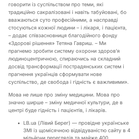
говорити із суспільством про теми, які
традиційно сакралізовані і навіть табуйовані, бо
вважаються суто професійними, а насправді
стосуються кожної людини – і лікаря, і пацієнта,
– додає співзасновниця благодійного фонду
«Здорові рішення» Тетяна Гавриш. – Ми
прагнемо зробити систему охорони здоровʼя
людиноцентричною, спираючись на складний
досвід трансформації пострадянських систем і
прагнення українців сформувати нове
суспільство, де свобода і гідність є важливими».
Мова не лише про зміну медицини. Мова про
значно ширше – зміну медичної культури, де в
центрі буде гідність і пацієнтів, і лікарів.
LB.ua (Лівий Берег) — провідне українське
ЗМІ із щомісячною відвідуваністю сайту в 4
мільйони переглядів та майже 400