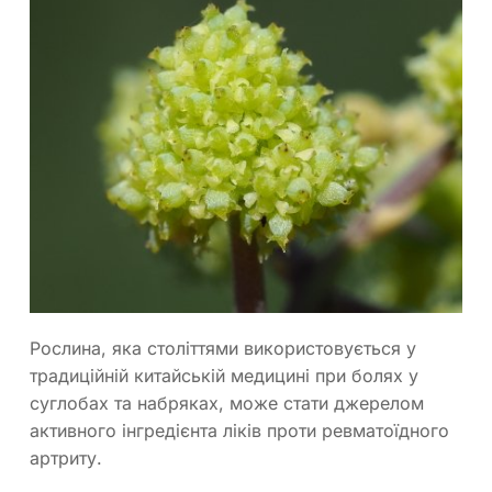
Рослина, яка століттями використовується у
традиційній китайській медицині при болях у
суглобах та набряках, може стати джерелом
активного інгредієнта ліків проти ревматоїдного
артриту.