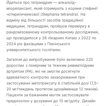
Йдеться про тетрандрин — алкалоїд-
міорелаксант, який отримують з кореня стефанії
чотиритичинкової (Stephania tetrandra). На
відміну від більшості засобів традиційної
медицини, тетрандрин, пройшов перевірку в
рандомізованому контрольованому дослідженні,
що проводилося у 26 лікарнях Китаю з 2022 по
2024 рік фахівцями з Пекінського
університетського госпіталю.
Загалом до випробування було включено 220
дорослих з помірним та тяжким ревматоїдним
артритом (РА), які не змогли досягнути
адекватного контролю захворювання при
застосуванні метотрексату в стабільній дозі (7,5–
20 мг/тиждень протягом щонайменше 12 тижнів).
Пацієнти за бажанням могли застосовувати
преднізолон у дозуванні до 10 мг/добу. Дизайн