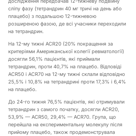
дослідження передбачав 12-тижневу подвійну
сліпу фазу (тетрандрин 40 мг тричі на день або
плацебо) з подальшою 12-тижневою
розширеною фазою, де всі учасники переходили
на тетрандрин.
На 12-му тижні ACR20 (20% покращення за
критеріями Американської колегії ревматології)
досягли 56,1% пацієнтів, які приймали
тетрандрин, проти 40,7% на плацебо. Відповіді
ACR50 і ACR70 на 12-му тижні склали відповідно
25,5% і 10,8% на тетрандрині проти 17,3% і 6,4%
на плацебо.
До 24-го тижня 76,5% пацієнтів, які отримували
тетрандрин з самого початку, досягли ACR20,
53,9% — ACR50, 29,4% — ACR70. Група, що
перейшла на експериментальну молекулу після
прийому плацебо, також продемонструвала