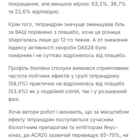
покращення, але меншою мірою: 63,2%, 38,7%
та 22,6% відповідно.
Крім того, тетрандрин значуще зменшував біль
за ВАШ порівняно з плацебо, хоча ця різниця
зберігалась лише до 12-го тижня. А от зниження
індексу активності хвороби DAS28 було
помірним і не суттєво відрізнялось від плацебо.
Профіль безпеки сполуки виявився сприятливим:
частота побічних ефектів у групі тетрандрину
(58,0%) практично не відрізнялась від плацебо
(53,4%) як у подвійній сліпій, так і у розширеній
фазі.
Хоча автори робот і визнають, що за масштабом
ефекту тетрандрин поступається сучасним
біологічним препаратам та інгібіторам Янус-
кіназ, де ACR20 зазвичай перевищує 65–70%, на