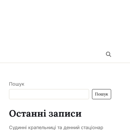
Пошук
Пошук
Останні записи
Судинні крапельниці та денний стаціонар