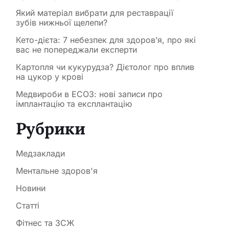
Який матеріал вибрати для реставрації
зубів нижньої щелепи?
Кето-дієта: 7 небезпек для здоров’я, про які
вас не попереджали експерти
Картопля чи кукурудза? Дієтолог про вплив
на цукор у крові
Медвироби в ЕСОЗ: нові записи про
імплантацію та експлантацію
Рубрики
Медзаклади
Ментальне здоров'я
Новини
Статті
Фітнес та ЗСЖ