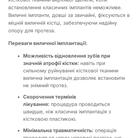
встановлення класичних імплантів неможливе.
Виличні імпланти, довші за звичайні, фіксуються в
міцній виличній кістці, забезпечуючи надійну
опору для протеза.
Переваги виличної імплантації:
Можливість відновлення зубів при
значній атрофії кістки:
навіть при
сильному руйнуванні кісткової тканини
вилична імплантація дозволяє встановити
не знімний протез.
Скорочення термінів
лікування:
процедура проводиться
швидше, ніж класична імплантація з
кістковою пластикою.
Мінімальна травматичність:
операція
проводиться через невеликі розрізи, що